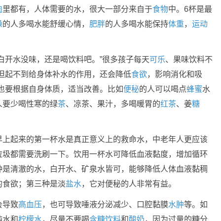
肉
里都有，人体需要的水，很大一部分来自于
食物
中。6杯是最
躁
的人多喝水能舒缓心情，
肥胖
的人多喝水能保持
体重
，
运动
“白开水没味，还是喝饮料吧。”很多孩子每天
可乐
、果味饮料不
但起不到给身体补水的作用，还会降低
食欲
，影响消化和吸
也要根据自身体质，适当改善。比如
便秘
的人可以喝点
蜂蜜
水
人要少喝性寒的绿
茶
、凉茶、果汁，多喝暖胃的
红茶
、姜
糖
早上起来的第一杯水是真正意义上的救命水，中老年人更应该
垃圾都需要洗刷一下。饮用一杯水可降低血液黏度，增加循环
种是清澈的水，白开水、矿泉水皆可，能够降低人体血液黏稠
的食欲；第三种是淡
盐水
，它对便秘的人非常有益。
会导致
高血压
，也可导致唾液分泌减少、口腔黏膜
水肿
等。如
纯水和
柠檬水
，尽量不要喝
含糖饮料
和
酸奶
，因为过量的糖分