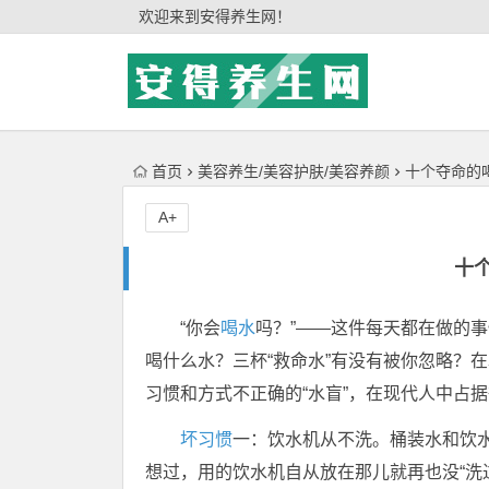
'); })();
欢迎来到安得养生网！
首页
美容养生/美容护肤/美容养颜
十个夺命的
A+
十
“你会
喝水
吗？”——这件每天都在做的
喝什么水？三杯“救命水”有没有被你忽略？
习惯和方式不正确的“水盲”，在现代人中占
坏习惯
一：饮水机从不洗。桶装水和饮
想过，用的饮水机自从放在那儿就再也没“洗