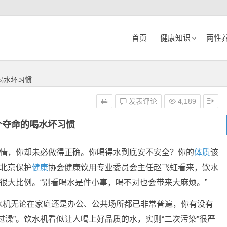
首页
健康知识
两性
喝水坏习惯
发表评论
4,189
个夺命的喝水坏习惯
事情，你却未必做得正确。你喝得水到底安不安全？你的
体质
该
在北京保护
健康
协会健康饮用专业委员会主任赵飞虹看来，饮水
据很大比例。“别看喝水是件小事，喝不对也会带来大麻烦。”
水机无论在家庭还是办公、公共场所都已非常普遍，你有没有
过澡”。饮水机看似让人喝上好品质的水，实则“二次污染”很严