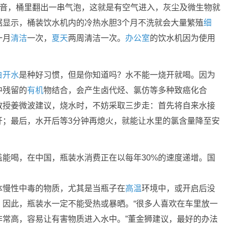
声音，桶里翻出一串气泡，这就是有空气进入，灰尘及微生物就
据显示，桶装饮水机内的冷热水胆3个月不洗就会大量繁殖
细
一月
清洁
一次，
夏天
两周清洁一次。
办公室
的饮水机因为使用
白开水
是种好习惯，但是你知道吗？水不能一烧开就喝。因为
中残留的
有机
物结合，会产生卤代烃、氯仿等多种致癌化合
教授姜微波建议，烧水时，不妨采取三步走：首先将自来水接
开；最后，水开后等3分钟再熄火，就能让水里的氯含量降至安
能喝，在中国，瓶装水消费正在以每年30%的速度递增。国
体慢性中毒的物质，尤其是当瓶子在
高温
环境中，或开启后没
。因此，瓶装水一定不能受热或暴晒。“很多人喜欢在车里放一
非常高，容易让有害物质进入水中。”董金狮建议，最好的办法