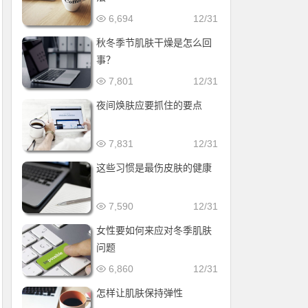
6,694
12/31
秋冬季节肌肤干燥是怎么回
事？
7,801
12/31
夜间焕肤应要抓住的要点
7,831
12/31
这些习惯是最伤皮肤的健康
7,590
12/31
女性要如何来应对冬季肌肤
问题
6,860
12/31
怎样让肌肤保持弹性