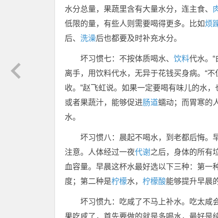
水分总量，果蔬里含有大量水分，连主食、
低限的量，有些人则需要喝得更多。比如
烦
后、
洗澡
后也都要及时补充水分。
坏习惯七：不按体质喝水、
饮料
代水。
离手，用饮料代水，无异于花钱买身病。“不
收。”赵飞虹说。如果一定要喝有味儿的水，
或者果蔬汁，能够促进
肠道
蠕动；而胃寒的
水。
坏习惯八：晨起不喝水，到老都后悔。
注意。人体经过一夜
代谢
之后，身体的所有
血容量。早晨这杯水最好选以下三种：第一
度；第二种是
柠檬
水，
柠檬酸
能够提升早晨
坏习惯九：吃咸了不马上补水。吃太咸
果吃咸了，首先要做的就是多喝水，最好是