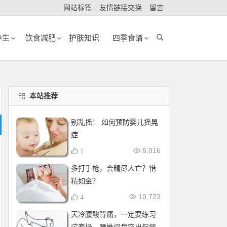
网站标签
友情链接交换
留言
养生
饮食减肥
护肤知识
四季食谱
本站推荐
别乱摇！ 如何预防婴儿摇晃
症
6,016
1
多打手枪，会精尽人亡？惜
精如金？
10,723
4
天冷腰酸背痛，一定要练习