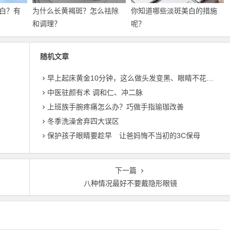
白？有
为什么长黄褐斑？怎么祛除
你知道哪些淡斑美白的措施
和调理？
呢？
随机文章
早上起床黄金10分钟，这么做头发变黑、眼睛不花，人更长寿
中医驻颜有术 调和仁、冲二脉
上班族手腕疼痛怎么办？巧做手指瑜珈改善
冬季洗澡舍弃四大误区
保护孩子眼睛要趁早 让爸妈悔不当初的3C保母
下一篇
八种情况最好不要戴隐形眼镜