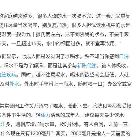
。
壶的家庭越来越多，很多人烧的水一次喝不完，过一会儿又重复
水烧开尽量当次喝完，别反复加热。很多人担忧饮水机中的水是
高温度一般为九十摄氏度左右，达不到沸腾的状态，不是千滚
5天，一旦超过15天，水中的细菌过多，就不宜再饮用。”
数据显示，七成人都是发觉渴了才喝水。殊不知当你感到
口渴
。喝水不是为了解渴，而是让其参与
新陈代谢
，被人体吸收，
血管
疾病
。同时，越不注意喝水，喝水的欲望就会越低，人就
要及时
补水
。外出时手里带上一瓶水，随时喝一口；办公室或家
。
族常常会因工作关系疏忽了喝水，长此下去，膀胱和肾都会受损
候条件下生活的、轻
体力
活动的成年人，建议每天最少饮水
出汗
多，则相应增加喝水量，及时补水。有人会问，之前一直
什么现在只有1200毫升？其实，2000毫升是指人一天需要的