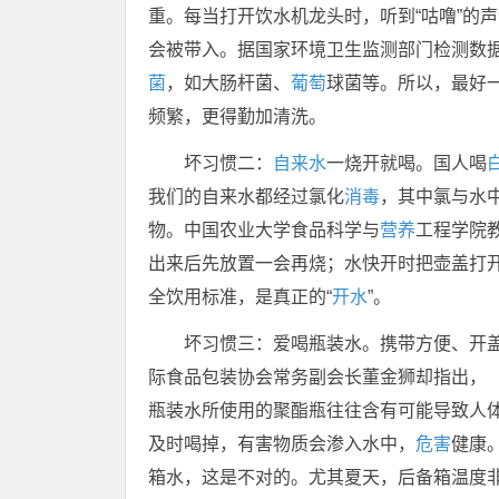
重。每当打开饮水机龙头时，听到“咕噜”的
会被带入。据国家环境卫生监测部门检测数
菌
，如大肠杆菌、
葡萄
球菌等。所以，最好
频繁，更得勤加清洗。
坏习惯二：
自来水
一烧开就喝。国人喝
我们的自来水都经过氯化
消毒
，其中氯与水
物。中国农业大学食品科学与
营养
工程学院
出来后先放置一会再烧；水快开时把壶盖打
全饮用标准，是真正的“
开水
”。
坏习惯三：爱喝瓶装水。携带方便、开盖
际食品包装协会常务副会长董金狮却指出，
瓶装水所使用的聚酯瓶往往含有可能导致人
及时喝掉，有害物质会渗入水中，
危害
健康
箱水，这是不对的。尤其夏天，后备箱温度