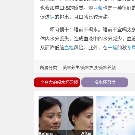
也会加重口渴的感觉。淡
豆浆
也是一种很好
促进
钠
的排出，且口感比较清甜。
坏习惯十：睡前不喝水。睡前不宜喝太
体内水分丢失，造成血液中的水分减少，血
从而降低脑
血栓
风险。此外，在
干燥
的秋
冬
所属分类：
美容养生/美容护肤/美容养颜
十个夺命的喝水坏习惯
喝水坏习惯