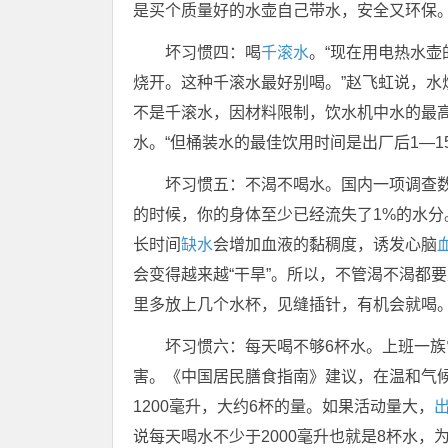
是买个质量好的水壶自己带水，安全又环保
坏习惯四：喝
千滚水
。“现在用电热水
烧开。这种千滚水最好别喝。”赵飞虹说，
不是千滚水，因材料限制，饮水机中水的最
水。“但桶装水的最佳饮用时间是出厂后1—1
坏习惯五：不渴不喝水。国内一项调查
的时候，你的身体至少已经流失了1%的水分
长时间
缺水
会增加血液的黏稠度，诱发心脑
会变得越来越“干旱”。所以，不管渴不渴都
里多放上几个水杯，见缝插针，有机会就喝
坏习惯六：每天喝不够6杯水。上班一
害。《中国居民膳食指南》建议，在温和气
1200毫升，大约6杯的量。如果活动量大，
说每天喝水不少于2000毫升也就是8杯水，为