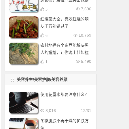
这套操，腰椎间盘突出保健
操，全套收好！每天十分钟
7,696
3
红烧菜大全，喜欢红烧的朋
友千万别错过了
18,769
6
农村地裡有个东西能解决男
人的尴尬，让你晚上壮如猛
牛床受不了
5,490
1
美容养生/美容护肤/美容养颜
使用花露水都要注意什么？
8,016
12/31
冬季肌肤不再干燥的护肤方
法