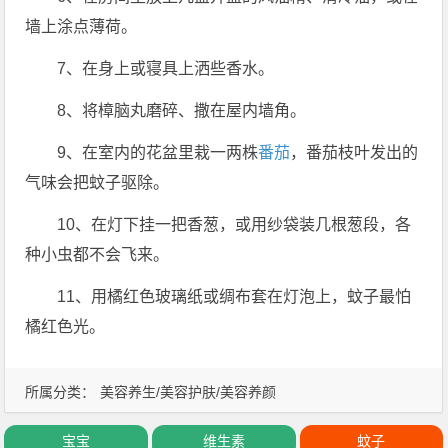
墙上涂点薄荷。
7、在身上或寝具上洒些香水。
8、将樟脑丸磨碎、撒在屋内墙角。
9、在室内的花盆里栽一两株
番茄
，番茄枝叶发出的
气味会把蚊子驱除。
10、在灯下挂一把香葱，或用纱袋装几根葱段，各
种小虫都不会飞来。
11、用橘红色玻璃纸或绸布套在灯泡上，蚊子最怕
橘红色光。
所属分类：
美容养生/美容护肤/美容养颜
宝宝
维生素
蚊子