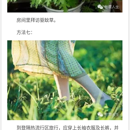
房间里拜访驱蚊草。
方法七：
到登隔热流行区旅行，应穿上长袖衣服及长裤，并