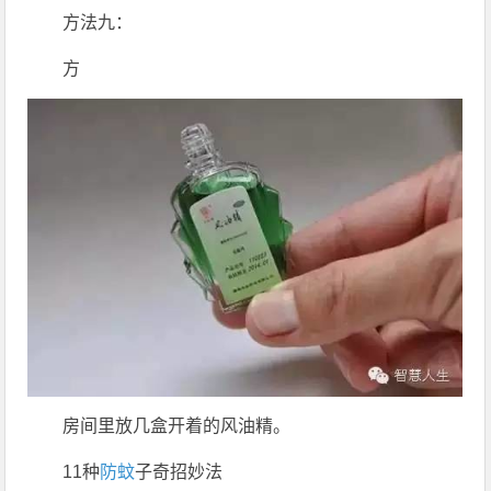
方法九：
方
房间里放几盒开着的风油精。
11种
防蚊
子奇招妙法