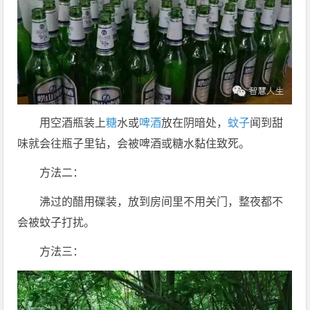
用空酒瓶装上
糖
水或
啤酒
放在阴暗处，
蚊子
闻到甜
味就会往瓶子里钻，会被啤酒或糖水黏住致死。
方法二：
沸过的醋用碟装，放到房间里不用关门，整夜都不
会被蚊子打扰。
方法三：