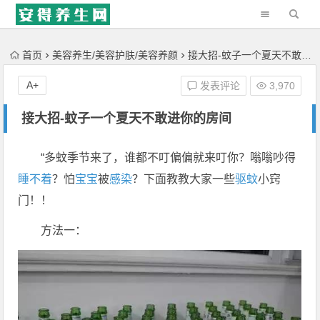
'); })();
首页
美容养生/美容护肤/美容养颜
接大招-蚊子一个夏天不敢进你的房间
A+
发表评论
3,970
接大招-蚊子一个夏天不敢进你的房间
“多蚊季节来了，谁都不叮偏偏就来叮你？嗡嗡吵得
睡不着
？怕
宝宝
被
感染
？下面教教大家一些
驱蚊
小窍
门！！
方法一：