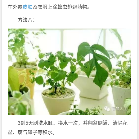
在外露
皮肤
及衣服上涂蚊虫趋避药物。
方法八：
3到5天刷洗水缸、换水一次，并翻盆倒罐、清除花
盆、废气罐子等积水。