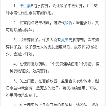
1、
维生素
B泡水擦身，会让蚊子不敢近身，并且这
种水溶性维生素没有副作用。
2、在室内点燃干桔皮，可取代
蚊香
，既能驱蚊，又
可消除屋内异味。
3、尽量穿袜子。许多人喜欢
夏天
光脚穿鞋，殊不知
穿袜子后，蚊子感觉人的皮肤湿度降低、皮表挥发物减
少，会减少叮咬。
4、在使用驱蚊药时，1个品牌连续使用2个月后，换
一种药物驱蚊，效果更好。
5、关上门窗，在窗前放置一盆混合洗衣粉的水，越
日水盆中就会有一些死去的蚊子。每天持续使用，可以
不用再喷杀虫剂了。
6、在房间里放上几盒开盖的风油精、清冷油，或在