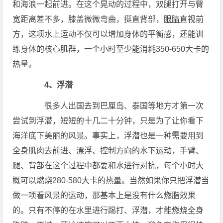
和海浪一起前进。在这个晃动的过程中，双腿打开与臀
宽距离差不多，膝盖微微弯曲，挺直背部，
眼睛
直视前
方，这项水上运动不仅可以增加身体的平衡感，还能训
练身体的核心肌群，一个小时至少能消耗350-650大卡的
热量。
4、浮潜
很多人出国去到巴厘岛、泰国等地方才第一次
尝试到浮潜，短短的十几二十分钟，只是为了让你看下
海洋底下美丽的风景。事实上，浮潜也是一种需要用到
全身肌肉去前进、漂浮、控制方向的水下运动，手臂、
腿、背部在这个过程中都要和水进行对抗，每个小时大
概可以燃烧280-580大卡的热量。当然如果你只把浮潜当
做一项看风景的运动，那基本上是没有什么燃脂效果
的。只有不停的在水里进行踢打、浮潜，才能燃烧全身