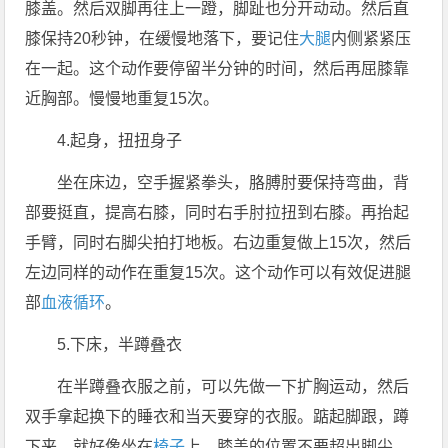
膝盖。然后双脚再往上一蹬，脚趾也分开动动。然后直
膝保持20秒钟，在缓慢地落下，要记住
大腿
内侧紧紧压
在一起。这个动作要停留半分钟的时间，然后再屈膝靠
近胸部。慢慢地重复15次。
4.起身，扭扭身子
坐在床边，空手握紧拳头，胳膊肘要保持弯曲，背
部要挺直，提高右膝，同时右手肘拉扭到右膝。再抬起
手臂，同时右脚尖拍打地板。右边重复做上15次，然后
左边同样的动作在重复15次。这个动作可以有效促进腿
部
血液循环
。
5.下床，半蹲叠衣
在半蹲叠衣服之前，可以先做一下扩胸运动，然后
双手拿起换下的睡衣和当天要穿的衣服。踮起脚跟，蹲
下来，就好像坐在
椅子
上。膝盖的位置不要超出脚尖，