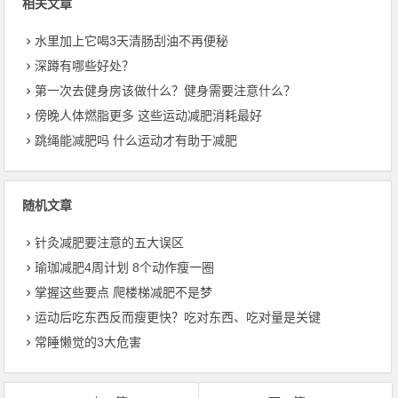
相关文章
水里加上它喝3天清肠刮油不再便秘
深蹲有哪些好处？
第一次去健身房该做什么？健身需要注意什么？
傍晚人体燃脂更多 这些运动减肥消耗最好
跳绳能减肥吗 什么运动才有助于减肥
随机文章
针灸减肥要注意的五大误区
瑜珈减肥4周计划 8个动作瘦一圈
掌握这些要点 爬楼梯减肥不是梦
运动后吃东西反而瘦更快？吃对东西、吃对量是关键
常睡懒觉的3大危害