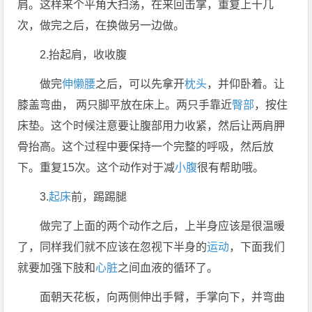
肩。这样来个平角大扫荡，在来回击掌，重复上十几
次，做完之后，在换做另一边做。
2.抬起肩，收收腹
做完
伸懒腰
之后，可以先拿开
枕头
，并仰卧着。让
膝盖弯曲， 两只脚平放在床上。两只手靠近
臀部
，按住
床垫。这个时候注意要让腹部用力收紧，然后让两肩胛
骨抬高。这个过程中要保持一个完整的呼吸，然后放
下。重复15次。这个动作对于减
小腹
很有帮助哦。
3.
起床
前，踢踢腿
做完了上面的两个动作之后，上半身应该是很温暖
了，同样我们就不应该在忽视下半身的
运动
，下面我们
就要加强下肢和
心脏
之间血液的循环了。
面朝天花板，向两侧伸出手臂，手掌向下，并弯曲