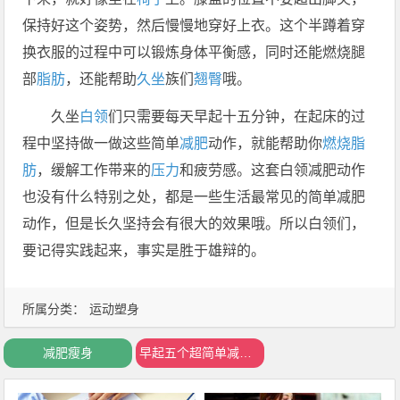
保持好这个姿势，然后慢慢地穿好上衣。这个半蹲着穿
换衣服的过程中可以锻炼身体平衡感，同时还能燃烧腿
部
脂肪
，还能帮助
久坐
族们
翘臀
哦。
久坐
白领
们只需要每天早起十五分钟，在起床的过
程中坚持做一做这些简单
减肥
动作，就能帮助你
燃烧脂
肪
，缓解工作带来的
压力
和疲劳感。这套白领减肥动作
也没有什么特别之处，都是一些生活最常见的简单减肥
动作，但是长久坚持会有很大的效果哦。所以白领们，
要记得实践起来，事实是胜于雄辩的。
所属分类：
运动塑身
减肥瘦身
早起五个超简单减肥动作必瘦