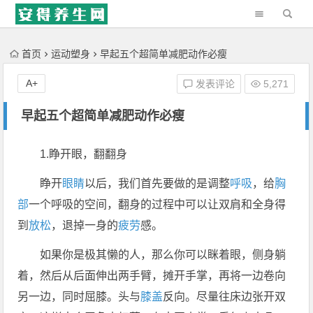
'); })();
首页
运动塑身
早起五个超简单减肥动作必瘦
A+
发表评论
5,271
早起五个超简单减肥动作必瘦
1.睁开眼，翻翻身
睁开
眼睛
以后，我们首先要做的是调整
呼吸
，给
胸
部
一个呼吸的空间，翻身的过程中可以让双肩和全身得
到
放松
，退掉一身的
疲劳
感。
如果你是极其懒的人，那么你可以眯着眼，侧身躺
着，然后从后面伸出两手臂，摊开手掌，再将一边卷向
另一边，同时屈膝。头与
膝盖
反向。尽量往床边张开双