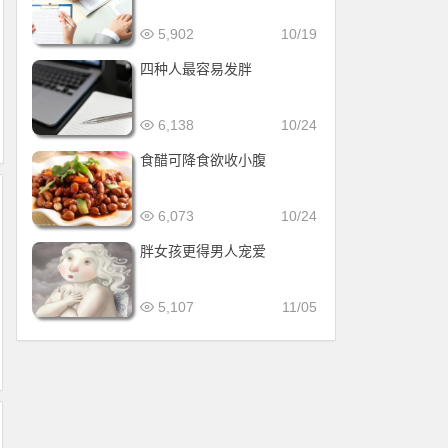
5,902
10/19
四种人最容易发胖
6,138
10/24
食醋可降食欲收小腹
6,073
10/24
胖女孩更得男人宠爱
5,107
11/05