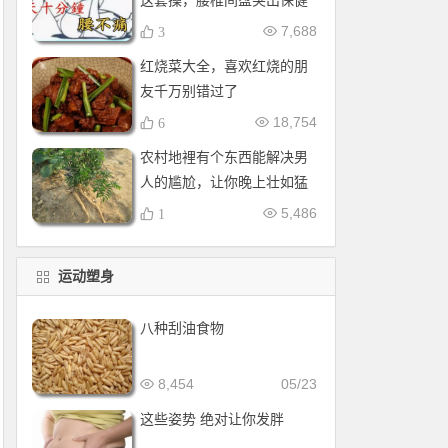
这套操，腰椎间盘突出保健
操，全套收好！每天十分钟
7,688
3
红烧菜大全，喜欢红烧的朋
友千万别错过了
18,754
6
农村地裡有个东西能解决男
人的尴尬，让你晚上壮如猛
牛床受不了
5,486
1
运动塑身
八种刮油食物
8,454
05/23
这些姿势 绝对让你发胖