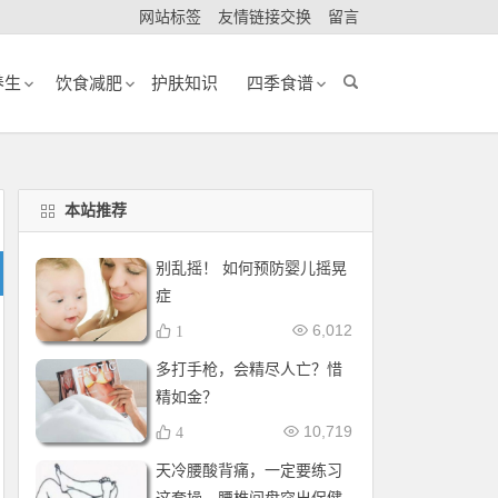
网站标签
友情链接交换
留言
养生
饮食减肥
护肤知识
四季食谱
本站推荐
别乱摇！ 如何预防婴儿摇晃
症
6,012
1
多打手枪，会精尽人亡？惜
精如金？
10,719
4
天冷腰酸背痛，一定要练习