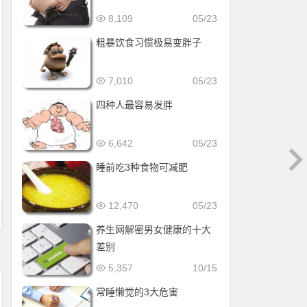
8,109
05/23
粗暴饮食习惯极易变胖子
7,010
05/23
四种人最容易发胖
6,642
05/23
睡前吃3种食物可减肥
12,470
05/23
养生网解密男女健康的十大
差别
5,357
10/15
常睡懒觉的3大危害