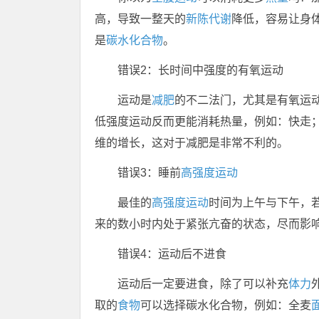
高，导致一整天的
新陈代谢
降低，容易让身
是
碳水化合物
。
错误2：长时间中强度的有氧运动
运动是
减肥
的不二法门，尤其是有氧运
低强度运动反而更能消耗热量，例如：快走
维的增长，这对于减肥是非常不利的。
错误3：睡前
高强度运动
最佳的
高强度运动
时间为上午与下午，
来的数小时内处于紧张亢奋的状态，尽而影
错误4：运动后不进食
运动后一定要进食，除了可以补充
体力
取的
食物
可以选择碳水化合物，例如：全麦