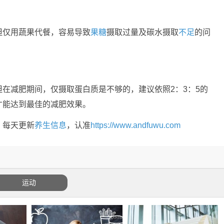
但仅用蔬果代餐，容易导致
果糖
摄取过量及碳水摄取
不足
的问
但在减肥期间，仅摄取蛋白质是不够的，建议依照2：3：5的
才能达到最佳的减肥效果。
，每天更新
养生信息
，认准
https://www.andfuwu.com
运动