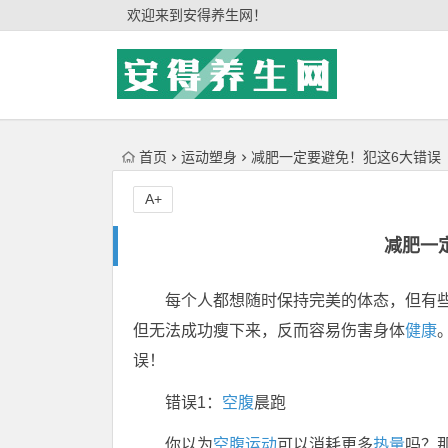
'); })();
欢迎来到安得养生网！
首页
运动塑身
减肥一定要避免！犯这6大错误
A+
减肥一
每个人都想随时保持完美的体态，但有
但无法成功瘦下来，反而容易伤害身体
健康
误！
错误1：
空腹
晨跑
你以为
空腹
运动
可以消耗更多
热量
吗？