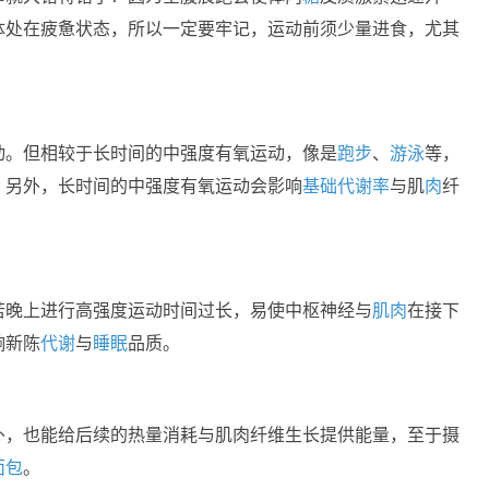
体处在疲惫状态，所以一定要牢记，运动前须少量进食，尤其
动。但相较于长时间的中强度有氧运动，像是
跑步
、
游泳
等，
；另外，长时间的中强度有氧运动会影响
基础代谢率
与肌
肉
纤
若晚上进行高强度运动时间过长，易使中枢神经与
肌肉
在接下
响新陈
代谢
与
睡眠
品质。
外，也能给后续的热量消耗与肌肉纤维生长提供能量，至于摄
面包
。