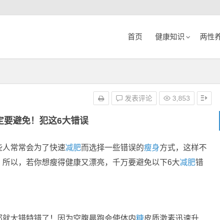
首页
健康知识
两性
发表评论
3,853
定要避免！犯这6大错误
些人常常会为了快速
减肥
而选择一些错误的
瘦身
方式，这样不
。所以，若你想瘦得健康又漂亮，千万要避免以下6大
减肥
错
那就大错特错了！因为空腹晨跑会使体内
糖
皮质激素迅速升