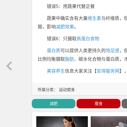
错误5：用蔬果代替正餐
蔬果中确实含有大量
维生素
与纤维质，
题，影响
减肥效果
。
错误6：只摄取
高蛋白食物
蛋白质
可以提供人类更持久的
饱足感
，
比例均衡摄取
脂肪
、碳水化合物与蛋白质，
美容
养生
信息大家关注【
安得服务网
】
所属分类：
运动塑身
减肥
瘦身