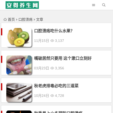
'); })();
首页
口腔溃疡
文章
口腔溃疡吃什么水果？
11月15日
3,137
嘴破居然只要用 这个漱口立刻好
03月23日
3,356
秋老虎排毒必吃的三道菜
10月24日
4,728