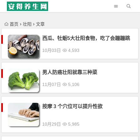
'); })();
首页
壮阳
文章
西瓜、牡蛎5大壮阳食物，吃了会蹦蹦跳
10月03日
4,593
男人防癌壮阳就靠三种菜
11月07日
5,106
按摩 3 个穴位可以提升性欲
10月29日
5,985