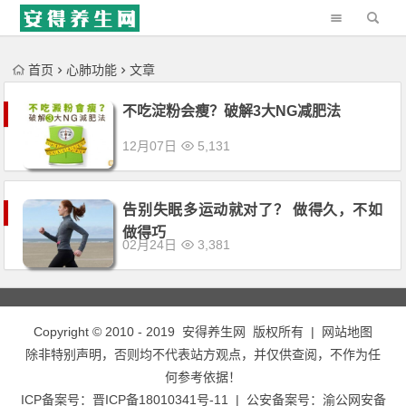
'); })();
首页
心肺功能
文章
不吃淀粉会瘦？破解3大NG减肥法
12月07日
5,131
告别失眠多运动就对了？ 做得久，不如
做得巧
02月24日
3,381
Copyright © 2010 - 2019
安得养生网
版权所有 |
网站地图
除非特别声明，否则均不代表站方观点，并仅供查阅，不作为任
何参考依据！
ICP备案号：
晋ICP备18010341号-11
| 公安备案号：
渝公网安备