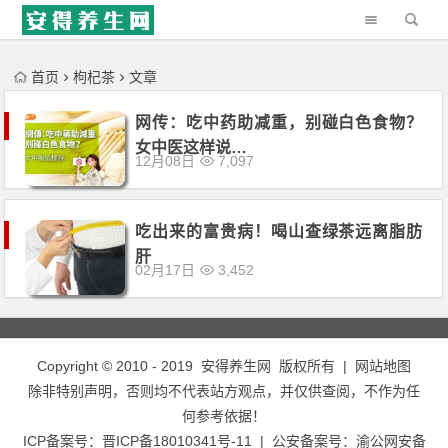
'); })();
首页
枸杞茶
文章
网传：吃中药助减重，别碰白色食物？
女中医这样说…
12月08日
7,097
吃出来的富贵病！喝山查绿茶远离脂肪
肝
02月17日
3,452
Copyright © 2010 - 2019
安得养生网
版权所有 |
网站地图
除非特别声明，否则均不代表站方观点，并仅供查阅，不作为任
何参考依据！
ICP备案号：
晋ICP备18010341号-11
| 公安备案号：
渝公网安备