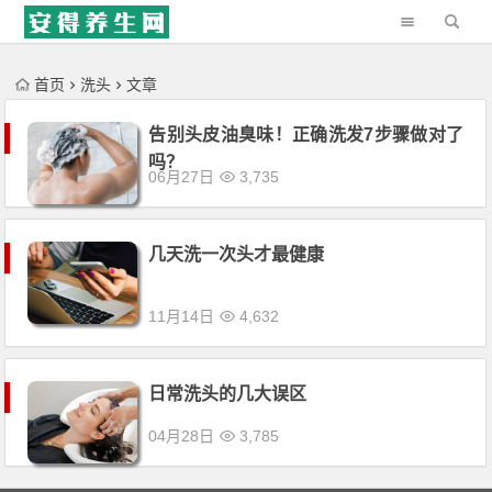
'); })();
首页
洗头
文章
告别头皮油臭味！正确洗发7步骤做对了
吗？
06月27日
3,735
几天洗一次头才最健康
11月14日
4,632
日常洗头的几大误区
04月28日
3,785