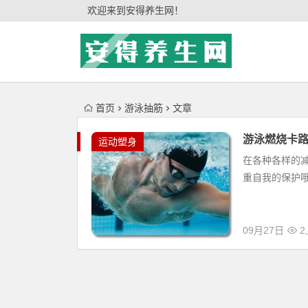
'); })();
欢迎来到安得养生网！
首页
游泳抽筋
文章
游泳燃烧卡路
运动塑身
在各种各样的
重自我的保护
09月27日
2,