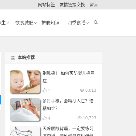
网站标签
友情链接交换
留言
养生
饮食减肥
护肤知识
四季食谱
本站推荐
别乱摇！ 如何预防婴儿摇晃
症
6,013
1
多打手枪，会精尽人亡？惜
精如金？
10,723
4
天冷腰酸背痛，一定要练习