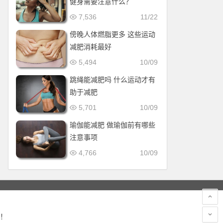
健身需要注意什么？
7,536
11/22
傍晚人体燃脂更多 这些运动
减肥消耗最好
5,494
10/09
跳绳能减肥吗 什么运动才有
助于减肥
5,701
10/09
瑜伽能减肥 做瑜伽前有哪些
注意事项
4,766
10/09
！