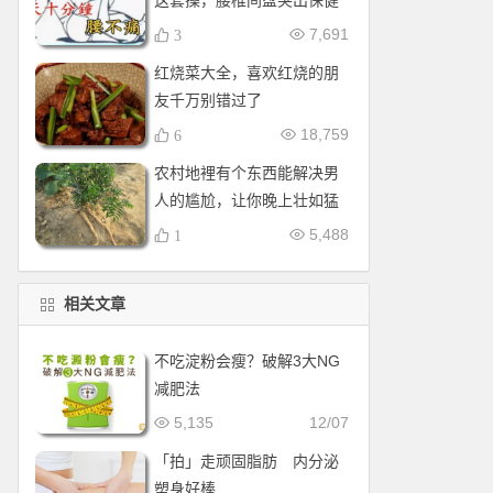
这套操，腰椎间盘突出保健
操，全套收好！每天十分钟
7,691
3
红烧菜大全，喜欢红烧的朋
友千万别错过了
18,759
6
农村地裡有个东西能解决男
人的尴尬，让你晚上壮如猛
牛床受不了
5,488
1
相关文章
不吃淀粉会瘦？破解3大NG
减肥法
5,135
12/07
「拍」走顽固脂肪 内分泌
塑身好棒