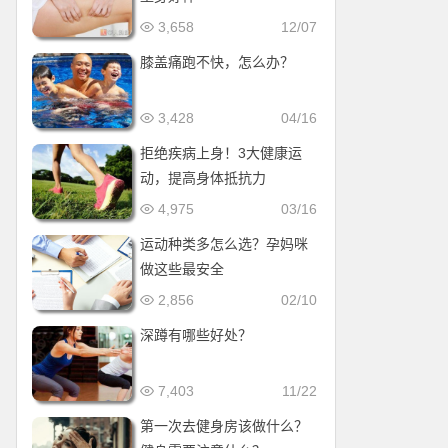
3,658
12/07
膝盖痛跑不快，怎么办？
3,428
04/16
拒绝疾病上身！3大健康运
动，提高身体抵抗力
4,975
03/16
运动种类多怎么选？孕妈咪
做这些最安全
2,856
02/10
深蹲有哪些好处？
7,403
11/22
第一次去健身房该做什么？