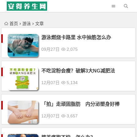
'); })();
首页
游泳
文章
游泳燃烧卡路里 水中抽筋怎么办
09月27日
2,075
不吃淀粉会瘦？破解3大NG减肥法
12月07日
5,134
「拍」走顽固脂肪 内分泌塑身好棒
12月07日
3,657