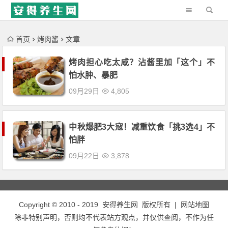
'); })();
首页
烤肉酱
文章
烤肉担心吃太咸？沾酱里加「这个」不
怕水肿、暴肥
09月29日
4,805
中秋爆肥3大寇！减重饮食「挑3选4」不
怕胖
09月22日
3,878
Copyright © 2010 - 2019
安得养生网
版权所有 |
网站地图
除非特别声明，否则均不代表站方观点，并仅供查阅，不作为任