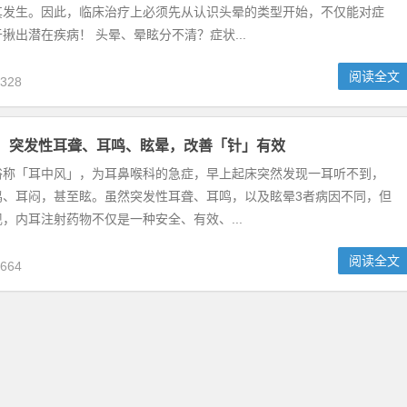
其发生。因此，临床治疗上必须先从认识头晕的类型开始，不仅能对症
揪出潜在疾病！ 头晕、晕眩分不清？症状...
阅读全文
328
：突发性耳聋、耳鸣、眩晕，改善「针」有效
俗称「耳中风」，为耳鼻喉科的急症，早上起床突然发现一耳听不到，
鸣、耳闷，甚至眩。虽然突发性耳聋、耳鸣，以及眩晕3者病因不同，但
，内耳注射药物不仅是一种安全、有效、...
阅读全文
664