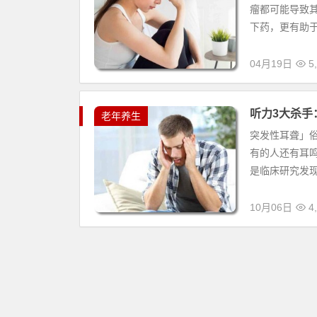
瘤都可能导致
下药，更有助于
04月19日
5,
听力3大杀手
老年养生
突发性耳聋」
有的人还有耳
是临床研究发现
10月06日
4,