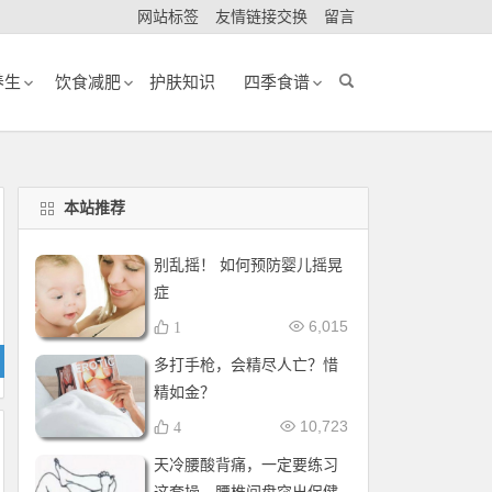
网站标签
友情链接交换
留言
养生
饮食减肥
护肤知识
四季食谱
本站推荐
别乱摇！ 如何预防婴儿摇晃
症
6,015
1
多打手枪，会精尽人亡？惜
精如金？
10,723
4
天冷腰酸背痛，一定要练习