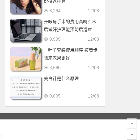
价格这样算
6,294
12/08
开眼角手术的费用高吗？术
后做好护理能预防后遗症
8,999
12/08
一叶子套装使用顺序 按着步
骤来效果更好
8,690
12/08
美白针是什么原理
9,005
12/08
！