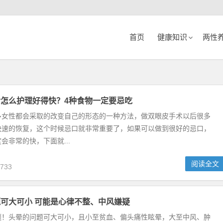
首页
健康知识
两性
怎么护理好得快？4种食物一定要忌吃
多女性都会采取的改变自己的形态的一种方法，做双眼皮手术以后很多
快速的恢复，这个时候忌口就非常重要了，如果可以做到很好的忌口，
会非常的快，下面就...
阅读全文
733
可大可小 可能是心律不整、中风嫌疑
题！头晕的问题可大可小，且小至贫血、偏头痛性眩晕，大至中风、肿