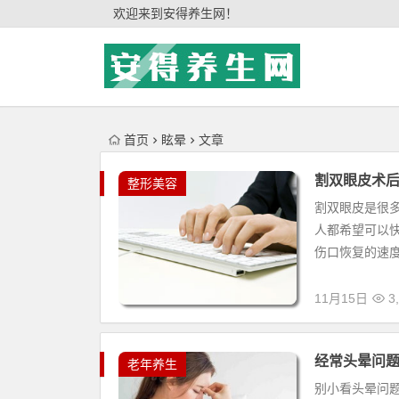
'); })();
欢迎来到安得养生网！
首页
眩晕
文章
割双眼皮术后
整形美容
割双眼皮是很
人都希望可以
伤口恢复的速度
11月15日
3,
经常头晕问题
老年养生
别小看头晕问