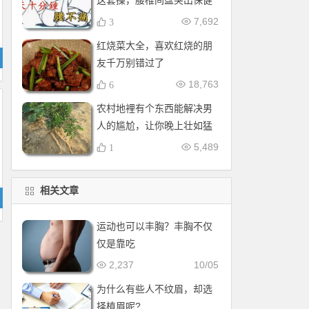
这套操，腰椎间盘突出保健
操，全套收好！每天十分钟
7,692
3
红烧菜大全，喜欢红烧的朋
友千万别错过了
18,763
6
农村地裡有个东西能解决男
人的尴尬，让你晚上壮如猛
牛床受不了
5,489
1
相关文章
运动也可以丰胸？丰胸不仅
仅是靠吃
2,237
10/05
为什么有些人不纹眉，却选
择植眉呢?