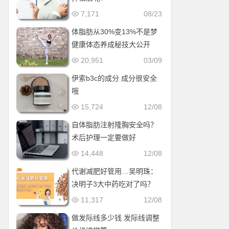
7,171
08/23
体脂肪从30%变13%不是梦
健康体态养成秘技大公开
20,951
03/09
伊索b3c的成分 成分很安全
哦
15,724
12/08
自体脂肪注射隆胸安全吗？
术后护理一定要做好
14,448
12/08
代谢减肥好管用…吴明珠：
决明子3大中药吃对了吗？
11,317
12/08
做发际线多少钱 发际线调整