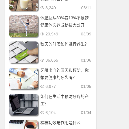
8,240
03/11
体脂肪从30%变13%不是梦
健康体态养成秘技大公开
20,949
03/09
秋天的时候如何进行养生？
36,065
01/06
牙龈出血的原因和预防，你
想要健康的牙齿吗？
6,977
01/05
如何在生活中预防牙疼的产
生？
6,104
01/04
桂枝功效与作用是什么