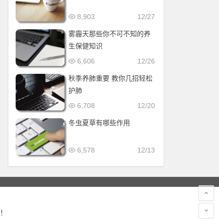
8,903
12/27
雾霾天那些你不可不知的养
生保健知识
6,606
12/26
秋季养肺重要 教你几招轻松
护肺
6,708
12/20
冬虫夏草有哪些作用
6,578
12/13
！