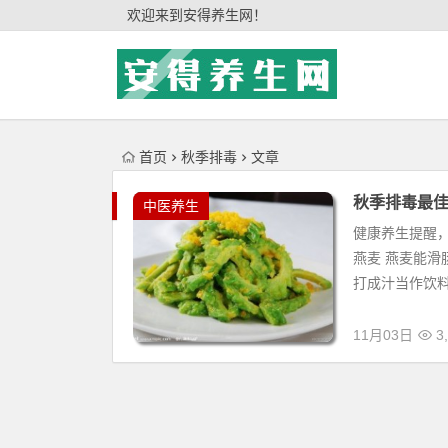
'); })();
欢迎来到安得养生网！
首页
秋季排毒
文章
秋季排毒最佳
中医养生
健康养生提醒，
燕麦 燕麦能
打成汁当作饮料
11月03日
3,