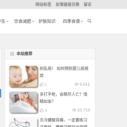
网站标签
友情链接交换
留言
养生
饮食减肥
护肤知识
四季食谱
本站推荐
别乱摇！ 如何预防婴儿摇晃
症
6,011
1
多打手枪，会精尽人亡？惜
精如金？
10,719
4
天冷腰酸背痛，一定要练习