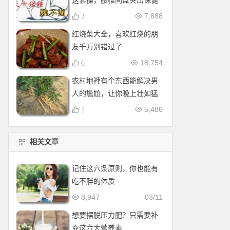
这套操，腰椎间盘突出保健
操，全套收好！每天十分钟
7,688
3
红烧菜大全，喜欢红烧的朋
友千万别错过了
18,754
6
农村地裡有个东西能解决男
人的尴尬，让你晚上壮如猛
牛床受不了
5,486
1
相关文章
记住这六条原则，你也能有
吃不胖的体质
8,947
03/11
想要摆脱压力肥？只需要补
充这六大营养素