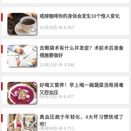
戒掉咖啡你的身体会发生10个惊人变化
11月20日
8,357
去眼袋术有什么并发症？术前术后准备
措施要做好
11月12日
3,184
好喝又营养！早上喝一碗蔬菜汤既排毒
又控血压
06月13日
6,427
高血压趋于年轻化，4大坏习惯快戒了
吧！
06月04日
5,711