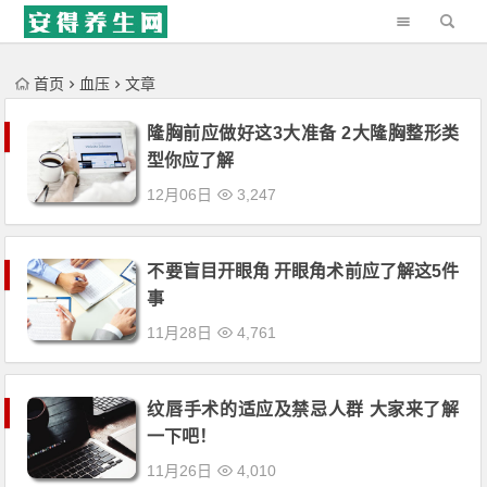
'); })();
首页
血压
文章
隆胸前应做好这3大准备 2大隆胸整形类
型你应了解
12月06日
3,247
不要盲目开眼角 开眼角术前应了解这5件
事
11月28日
4,761
纹唇手术的适应及禁忌人群 大家来了解
一下吧！
11月26日
4,010