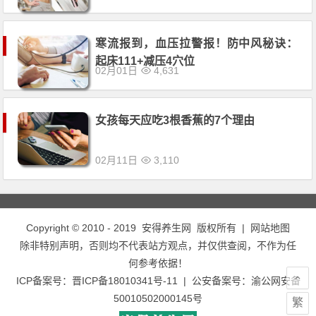
寒流报到，血压拉警报！防中风秘诀：
起床111+减压4穴位
02月01日
4,631
女孩每天应吃3根香蕉的7个理由
02月11日
3,110
Copyright © 2010 - 2019
安得养生网
版权所有 |
网站地图
除非特别声明，否则均不代表站方观点，并仅供查阅，不作为任
何参考依据！
ICP备案号：
晋ICP备18010341号-11
| 公安备案号：
渝公网安备
50010502000145号
繁