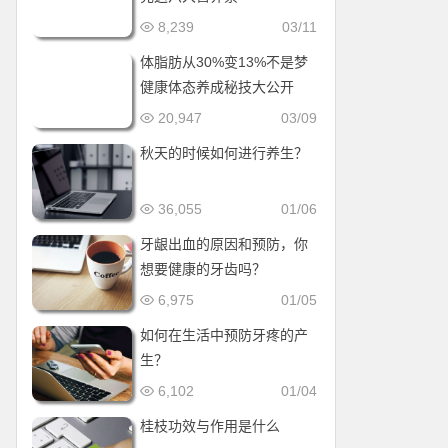
8,239
03/11
体脂肪从30%变13%不是梦
健康体态养成秘技大公开
20,947
03/09
秋天的时候如何进行养生？
36,055
01/06
牙龈出血的原因和预防，你
想要健康的牙齿吗？
6,975
01/05
如何在生活中预防牙疼的产
生？
6,102
01/04
桂枝功效与作用是什么