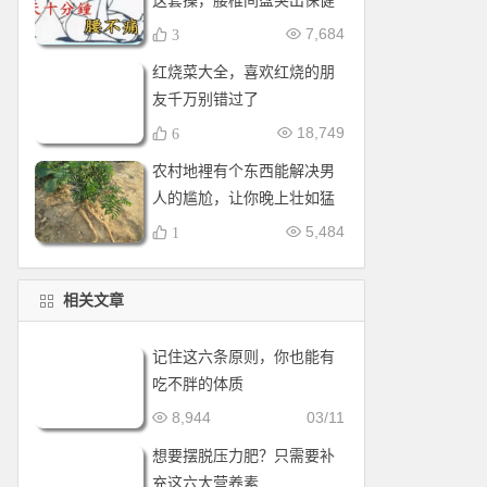
这套操，腰椎间盘突出保健
操，全套收好！每天十分钟
7,684
3
红烧菜大全，喜欢红烧的朋
友千万别错过了
18,749
6
农村地裡有个东西能解决男
人的尴尬，让你晚上壮如猛
牛床受不了
5,484
1
相关文章
记住这六条原则，你也能有
吃不胖的体质
8,944
03/11
想要摆脱压力肥？只需要补
充这六大营养素