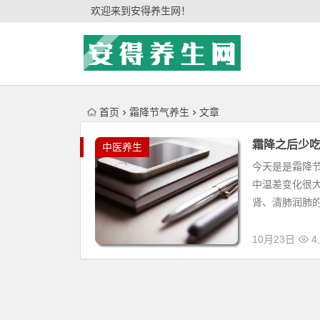
'); })();
欢迎来到安得养生网！
首页
霜降节气养生
文章
霜降之后少吃
中医养生
今天是是霜降
中温差变化很
肾、清肺润肺的
10月23日
4,