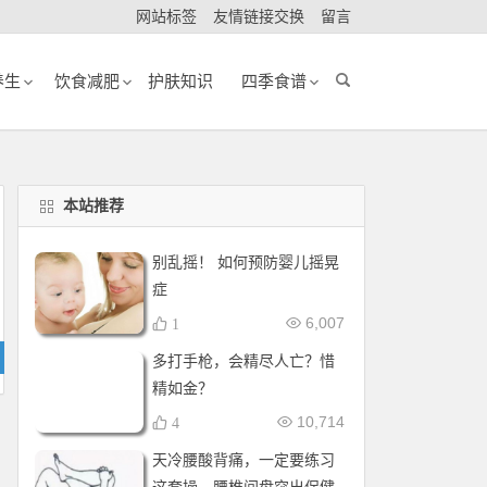
网站标签
友情链接交换
留言
养生
饮食减肥
护肤知识
四季食谱
本站推荐
别乱摇！ 如何预防婴儿摇晃
症
6,007
1
多打手枪，会精尽人亡？惜
精如金？
10,714
4
天冷腰酸背痛，一定要练习