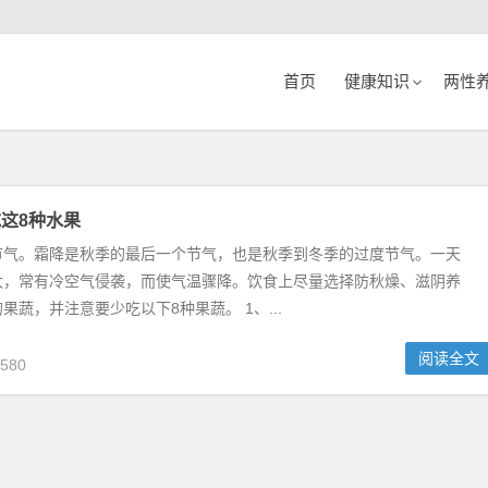
首页
健康知识
两性
这8种水果
节气。霜降是秋季的最后一个节气，也是秋季到冬季的过度节气。一天
大，常有冷空气侵袭，而使气温骤降。饮食上尽量选择防秋燥、滋阴养
果蔬，并注意要少吃以下8种果蔬。 1、...
阅读全文
580