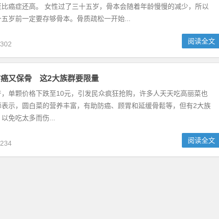
至比癌症还高。 女性过了三十五岁，骨本会随着年龄慢慢的减少，所以
五岁前一定要存够骨本。骨质疏松一开始...
阅读全文
302
癌又保骨 这2大族群要限量
产，单颗价格下跌至10元，引发民众疯狂抢购，许多人天天吃高丽菜也
师表示，圆白菜的营养丰富，有助防癌、顾胃和延缓骨鬆等，但有2大族
以免吃太多而伤...
阅读全文
234