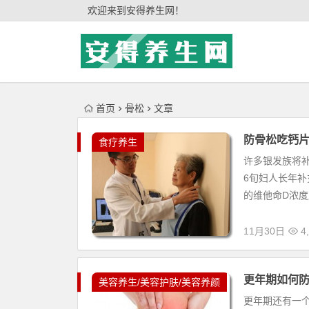
'); })();
欢迎来到安得养生网！
首页
骨松
文章
防骨松吃钙片
食疗养生
许多银发族将
6旬妇人长年
的维他命D浓度
11月30日
4,
更年期如何
美容养生/美容护肤/美容养颜
更年期还有一