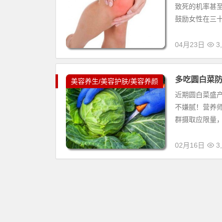
致死的机率甚
鼓励女性在三十
04月23日
3,
多吃圆白菜防
美容养生/美容护肤/美容养颜
近期圆白菜盛
不嫌腻！营养
群摄取应限量，
02月16日
3,