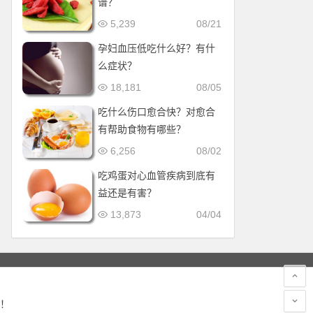
谱？
5,239
08/21
孕妇血压低吃什么好？有什
么症状？
18,181
08/05
吃什么伤口愈合快？对愈合
有帮助食物有哪些？
6,256
08/02
吃鸡蛋对心血管疾病到底有
益还是有害？
13,873
04/04
！