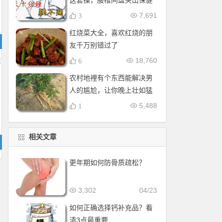
这套操，腰椎间盘突出保健
操，全套收好！每天十分钟
7,691
3
红烧菜大全，喜欢红烧的朋
友千万别错过了
18,760
6
农村地裡有个东西能解决男
人的尴尬，让你晚上壮如猛
牛床受不了
5,488
1
相关文章
更年期如何防骨质疏松？
3,302
04/23
如何正确选择钙补充品？看
清3点最重要