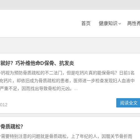
首页
健康知识
两性
就好？巧补维他命D保骨、抗发炎
补钙视为预防骨质疏松的不二法门，但是吃钙片真的能保骨吗？日前1名
补充钙片，却依旧成为骨质疏松的患者，医师进一步检查发现妇人血液中
严重不足，因而找出导致骨松的元凶。...
阅读全文
012
防骨质疏松？
个需要特别注意的问题就是骨质疏松，上了年纪的人，因髋关节骨折而