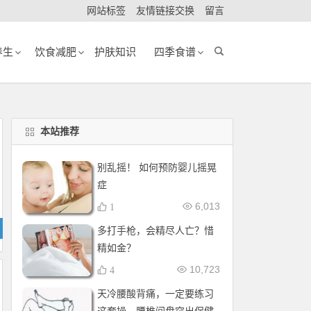
网站标签
友情链接交换
留言
养生
饮食减肥
护肤知识
四季食谱
本站推荐
别乱摇！ 如何预防婴儿摇晃
症
6,013
1
多打手枪，会精尽人亡？惜
精如金？
10,723
4
天冷腰酸背痛，一定要练习