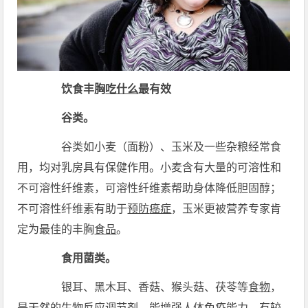
饮食丰胸
吃什么
最有效
谷类。
谷类如小麦（面粉）、玉米及一些杂粮经常食
用，均对乳房具有保健作用。小麦含有大量的可溶性和
不可溶性纤维素，可溶性纤维素帮助身体降低胆固醇；
不可溶性纤维素有助于
预防
癌症
，玉米更被营养专家肯
定为最佳的丰胸
食品
。
食用菌类。
银耳、黑木耳、香菇、猴头菇、茯苓等
食物
，
是天然的生物反应调节剂，能增强人体免疫能力，有较