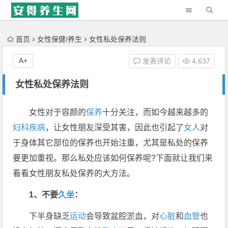
'); })();
首页
女性保健/养生
女性私处保养法则
A+
发表评论
4,637
女性私处保养法则
女性对于容颜的
保养
十分关注，而如今越来越多的
妇科疾病
，让女性朋友深受其害，因此也引起了
女人
对
于身体其它部位的保养也开始注重，尤其是私处的保养
要更加重视。那么私处应该如何保养呢?下面就让我们来
看看女性朋友私处保养的大方法。
1、不要
久坐
：
下半身缺乏
运动
会导致盆腔淤血，对
心脏
和
血管
也