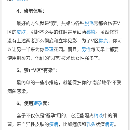
4、修剪体毛：
最好的方法就是“剪”。热蜡与各种
脱毛
膏都会伤害V
区的
皮肤
，引起不必要的红肿甚至细菌
感染
。虽然修剪
没有上述两者那么彻底和立竿见影，为了V区
健康
，你可
以让另一半来为你
整理
花园。而且，
男性
每天早上都要
使用剃须刀，他们的“园艺”技术比女性强多了。
5、禁止V区“有染”：
最简单的一些小措施，就能保护你的“南部地带”不受
病菌感染。
6、使用
避孕
套：
套子不仅仅是“避孕”用的，它还能隔离
精液
中的细
菌，来自异性皮肤的
疾病
，比如疱疹和
乳头
状瘤
病毒
。