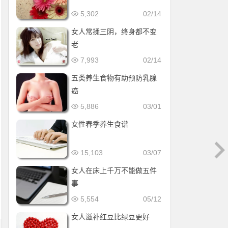
5,302
02/14
女人常揉三阴，终身都不变
老
7,993
02/14
五类养生食物有助预防乳腺
癌
5,886
03/01
女性春季养生食谱
15,103
03/07
女人在床上千万不能做五件
事
5,554
05/12
女人滋补红豆比绿豆更好