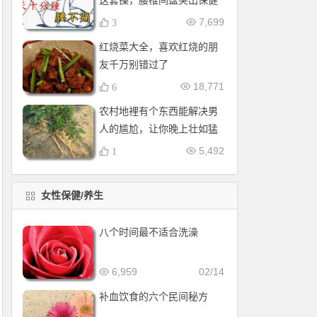
这套操，腰椎间盘突出保健
操，全套收好！每天十分钟
7,699
3
红烧菜大全，喜欢红烧的朋
友千万别错过了
18,771
6
农村地裡有个东西能解决男
人的尴尬，让你晚上壮如猛
牛床受不了
5,492
1
女性保健/养生
八个时间最不适合洗澡
6,959
02/14
补血饮食的六个民间秘方