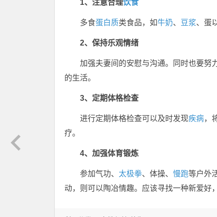
1、注意合理
饮食
多食
蛋白质
类食品，如
牛奶
、
豆浆
、蛋
2、保持乐观情绪
加强夫妻间的安慰与沟通。同时也要努
的生活。
3、定期体格检查
进行定期体格检查可以及时发现
疾病
，
疗。
4、加强体育锻炼
参加气功、
太极拳
、体操、
慢跑
等户外
动，则可以陶冶情趣。应该寻找一种新爱好