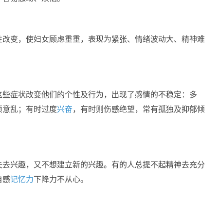
性改变，使妇女顾虑重重，表现为紧张、情绪波动大、精神难
这些症状改变他们的个性及行为，出现了感情的不稳定：多
烦意乱；有时过度
兴奋
，有时则伤感绝望，常有孤独及抑郁倾
失去兴趣，又不想建立新的兴趣。有的人总提不起精神去充分
自感
记忆力
下降力不从心。