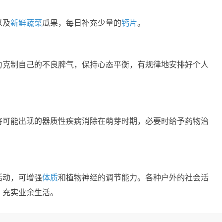
以及
新鲜
蔬菜
瓜果，每日补充少量的
钙片
。
力克制自己的不良脾气，保持心态平衡，有规律地安排好个人
将可能出现的器质性疾病消除在萌芽时期，必要时给予药物治
活动，可增强
体质
和植物神经的调节能力。各种户外的社会活
，充实业余生活。