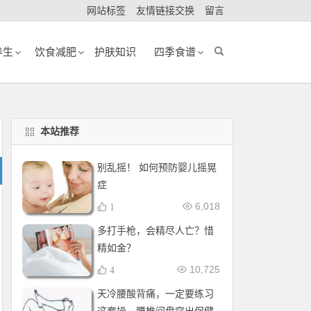
网站标签
友情链接交换
留言
养生
饮食减肥
护肤知识
四季食谱
本站推荐
别乱摇！ 如何预防婴儿摇晃
症
6,018
1
多打手枪，会精尽人亡？惜
精如金？
10,725
4
天冷腰酸背痛，一定要练习