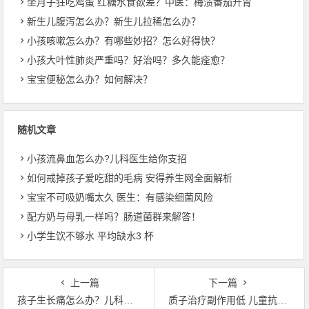
坐月子狂吃鸡蛋 红糖水食欲差？中医：梅渍番茄开胃
新生儿腹泻怎么办？新生儿拉稀怎么办？
小孩咳嗽怎么办？有哪些妙招？怎么好得快？
小孩大叶性肺炎严重吗？好治吗？多久能痊愈？
宝宝便秘怎么办？如何解决？
随机文章
小孩流鼻血怎么办?儿科医生给你支招
如何戒掉孩子爱吃甜的毛病 安得养生网全面解析
宝宝不可吸奶嘴太久 医生：有感染细菌风险
配方奶与母乳一样吗？肠道菌群来解答！
小学生饮不够水 平均缺水3 杯
上一篇
下一篇
孩子生长痛怎么办？儿科医师5招缓解
质子治疗副作用低 儿童抗癌救星