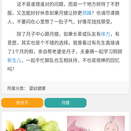
这不是谁错谁对的问题，而是一个地方妳待了不舒
服，又怎能好好休息如果月嫂让妳更
烦躁
？也请尽速换
人，不要闷在心里憋了一肚子气，好像花钱找罪受。
除了月子中心跟月嫂，如果长辈或队友有
体力
，有
意愿，其实也是个不错的选择。我曾看过有先生直接请
了1个月的假，亲自帮老婆坐月子，夫妻俩一起学习照顾
新生儿
，一起手忙脚乱也互相扶持，不也是很棒的回忆
吗？
所属分类：
婴幼健康
坐月子
月嫂