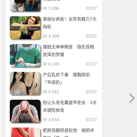
3,596
02/27
美丽仪表板！女性有魅力7大
指标
4,398
02/27
摆脱无神单眼皮 隐形双眼
皮挥别梦魇
6,146
02/27
产后乳房下垂 隆胸挥别
「布袋奶」
5,562
02/27
别让头发毛囊提早老去 3点
关键防掉发
4,664
02/27
肥胖恐酿阴道松弛 缩阴术