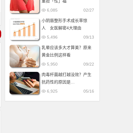
重拾「性」福
6,085
02/27
小阴唇整形手术成长率惊
人 女医解密4大理由
5,496
09/13
乳晕应该多大才算美？原来
黄金比例这样看
5,950
09/22
肉毒杆菌越打越没效？产生
抗药性的原因是…
6,925
05/16