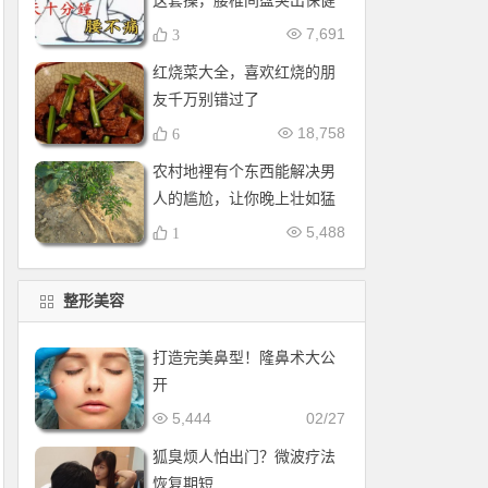
这套操，腰椎间盘突出保健
操，全套收好！每天十分钟
7,691
3
红烧菜大全，喜欢红烧的朋
友千万别错过了
18,758
6
农村地裡有个东西能解决男
人的尴尬，让你晚上壮如猛
牛床受不了
5,488
1
整形美容
打造完美鼻型！隆鼻术大公
开
5,444
02/27
狐臭烦人怕出门？微波疗法
恢复期短