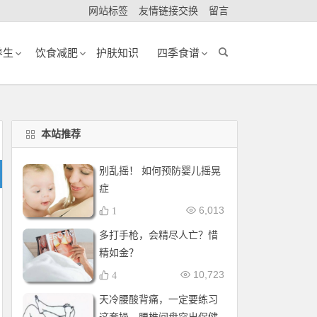
网站标签
友情链接交换
留言
养生
饮食减肥
护肤知识
四季食谱
本站推荐
别乱摇！ 如何预防婴儿摇晃
症
6,013
1
多打手枪，会精尽人亡？惜
精如金？
10,723
4
天冷腰酸背痛，一定要练习