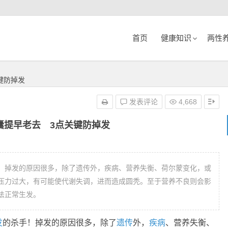
首页
健康知识
两性
键防掉发
发表评论
4,668
囊提早老去 3点关键防掉发
！掉发的原因很多，除了遗传外，疾病、营养失衡、荷尔蒙变化，或
压力过大，有可能使代谢失调，进而造成圆秃。至于营养不良则会影
法正常生发。
发
的杀手！掉发的原因很多，除了
遗传
外，
疾病
、营养失衡、