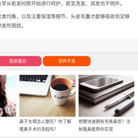
及早从乾发时即开始进行呵护，甚至洗发、润发也不例外。
饮食均衡，以及注重保湿等细节，头皮毛囊才能够吸收到足够
掉发所困扰。
胶原蛋白
营养不良
鼻子太塌怎么整形？你了解
想要快速拥有完美鼻型？注
隆鼻手术的流程吗？
射隆鼻能帮你实现