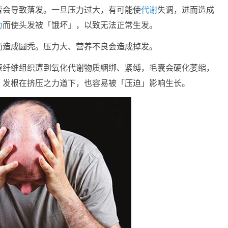
皆会导致落发。一旦压力过大，有可能使
代谢
失调，进而造成
力
而使头发被「饿坏」，以致无法正常生发。
而造成圆秃。压力大、营养不良会造成掉发。
原纤维组织遭到氧化代谢物质綑绑、紧缚，毛囊会硬化萎缩，
，发根在挤压之力道下，也容易被「压迫」影响生长。