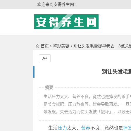
'); })();
欢迎来到安得养生网！
首页
整形美容
别让头发毛囊提早老去 3点关
A+
别让头发毛
摘要
生活压力太大、营养不良，竟然也是掉发的杀手
是节食减肥、压力熬夜等，皆会导致落发。一旦
响发根，失去活力而使头发被「饿坏」，以致无
生活
压力
太大、
营养
不良，竟然也是
掉