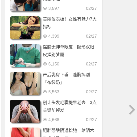
3,597
02/27
美丽仪表板！女性有魅力7大
指标
4,399
02/27
摆脱无神单眼皮 隐形双眼
皮挥别梦魇
6,150
02/27
产后乳房下垂 隆胸挥别
「布袋奶」
5,563
02/27
别让头发毛囊提早老去 3点
关键防掉发
4,668
02/27
肥胖恐酿阴道松弛 缩阴术