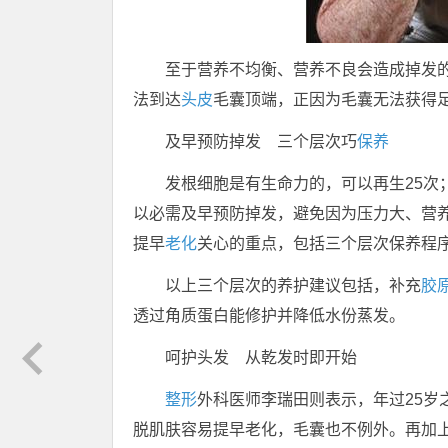
至于营养不均衡、营养不良会造成掉发
法到达
头皮
毛囊顶端，正因为毛囊无法获得
及早预防掉发 三个层次巧
保养
发根细胞是有生命力的，可以再生25次
以必需及早预防掉发，避免因为压力大、营
提早
老化
关心的重点，包括三个层次保养程
以上三个层次的养护建议包括，补充
胶
透过角质蛋白能修护并降低水份蒸发。
呵护头发 从乾发时即开始
整形
外科医师李瑞田则表示，年过25岁
脱肌肤容易提早老化，毛囊也不例外。再加