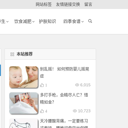
网站标签
友情链接交换
留言
养生
饮食减肥
护肤知识
四季食谱
本站推荐
别乱摇！ 如何预防婴儿摇晃
症
6,015
1
多打手枪，会精尽人亡？惜
精如金？
10,723
4
天冷腰酸背痛，一定要练习