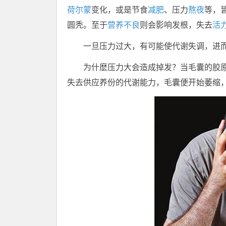
荷尔蒙
变化，或是节食
减肥
、压力
熬夜
等，
圆秃。至于
营养不良
则会影响发根，失去
活
一旦压力过大，有可能使代谢失调，进
为什麽压力大会造成掉发？当毛囊的胶
失去供应养份的代谢能力，毛囊便开始萎缩