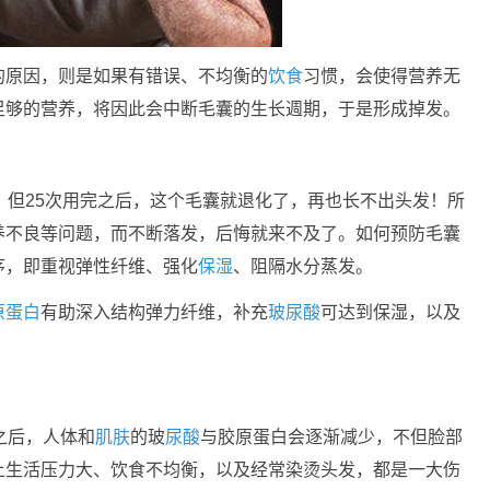
的原因，则是如果有错误、不均衡的
饮食
习惯，会使得营养无
足够的营养，将因此会中断毛囊的生长週期，于是形成掉发。
；但25次用完之后，这个毛囊就退化了，再也长不出头发！所
养不良等问题，而不断落发，后悔就来不及了。如何预防毛囊
序，即重视弹性纤维、强化
保湿
、阻隔水分蒸发。
原蛋白
有助深入结构弹力纤维，补充
玻尿酸
可达到保湿，以及
之后，人体和
肌肤
的玻
尿酸
与胶原蛋白会逐渐减少，不但脸部
上生活压力大、饮食不均衡，以及经常染烫头发，都是一大伤