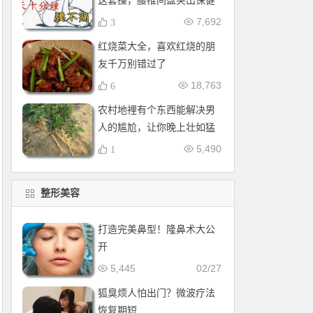
这套操，腰椎间盘突出保健
操，全套收好！每天十分钟
7,692
3
红烧菜大全，喜欢红烧的朋
友千万别错过了
18,763
6
农村地裡有个东西能解决男
人的尴尬，让你晚上壮如猛
牛床受不了
5,490
1
整形美容
打造完美鼻型！隆鼻术大公
开
5,445
02/27
狐臭烦人怕出门？微波疗法
恢复期短