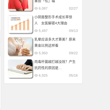
重拾「性」福
6,087
02/27
小阴唇整形手术成长率惊
人 女医解密4大理由
5,497
09/13
乳晕应该多大才算美？原来
黄金比例这样看
5,950
09/22
肉毒杆菌越打越没效？产生
抗药性的原因是…
6,925
05/16