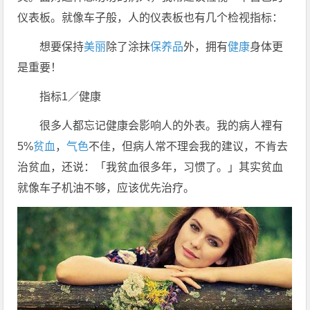
仪表板。就像车子般，人的仪表板也有几个检视指标：
想要保持
美丽
除了涂抹
保养品
外，拥有
健康
身体更
是重要！
指标1／健康
很多人都忘记健康会影响人的外表。我的病人裡有
5%
贫血
，
气色
不佳，但病人常不理会我的建议，不肯去
治贫血，还说：「我贫血很多年，习惯了。」其实贫血
就像车子机油不够，应该优先治疗。