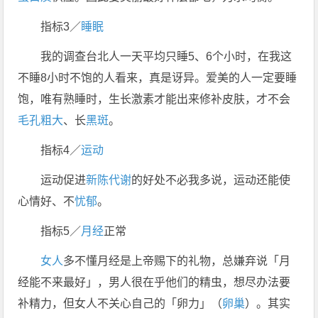
指标3／
睡眠
我的调查台北人一天平均只睡5、6个小时，在我这
不睡8小时不饱的人看来，真是讶异。爱美的人一定要睡
饱，唯有熟睡时，生长激素才能出来修补皮肤，才不会
毛孔粗大
、长
黑斑
。
指标4／
运动
运动促进
新陈代谢
的好处不必我多说，运动还能使
心情好、不
忧郁
。
指标5／
月经
正常
女人
多不懂月经是上帝赐下的礼物，总嫌弃说「月
经能不来最好」，男人很在乎他们的精虫，想尽办法要
补精力，但女人不关心自己的「卵力」（
卵巢
）。其实