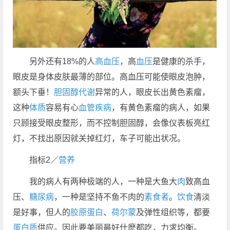
另外还有18%的人
高血压
，高
血压
是健康的杀手，
眼皮是身体皮肤最薄的部位。高血压可能使眼皮泡肿，
额头下垂！
胆固醇
代谢
异常的人，眼皮长出黄色素瘤，
这种
体质
容易有心
血管
疾病
，有黄色素瘤的病人，如果
只顾接受眼皮整形，而不控制胆固醇，会像仪表板亮红
灯，不找出原因就关掉红灯，车子可能出状况。
指标2／
营养
我的病人有两种极端的人，一种是大鱼大
肉
致高血
压、
糖尿病
，一种是坚持不鱼不肉的
素食者
。
饮食
清淡
是好事，但人的
胶原蛋白
、
荷尔蒙
及弹性组织等，都要
蛋白质
供应。因此要美丽最好什麽都吃，力求均衡。