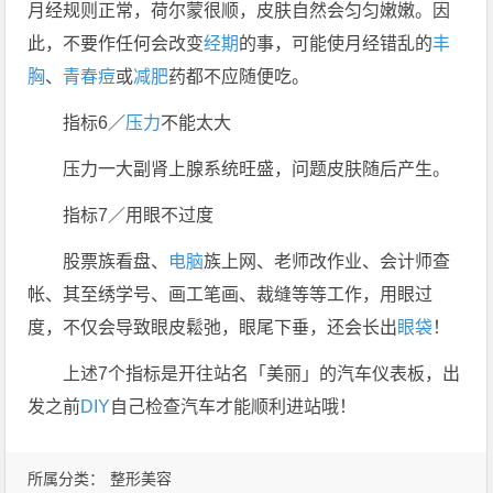
月经规则正常，荷尔蒙很顺，皮肤自然会匀匀嫩嫩。因
此，不要作任何会改变
经期
的事，可能使月经错乱的
丰
胸
、
青春痘
或
减肥
药都不应随便吃。
指标6／
压力
不能太大
压力一大副肾上腺系统旺盛，问题皮肤随后产生。
指标7／用眼不过度
股票族看盘、
电脑
族上网、老师改作业、会计师查
帐、其至绣学号、画工笔画、裁缝等等工作，用眼过
度，不仅会导致眼皮鬆弛，眼尾下垂，还会长出
眼袋
！
上述7个指标是开往站名「美丽」的汽车仪表板，出
发之前
DIY
自己检查汽车才能顺利进站哦！
所属分类：
整形美容