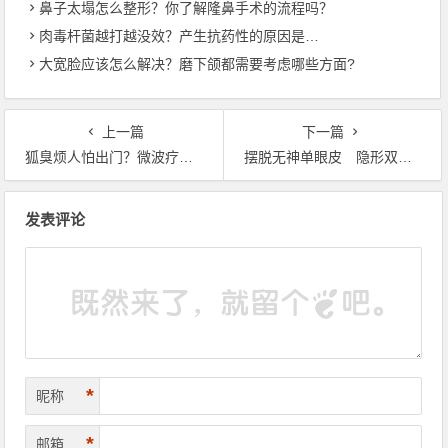
鼻子太塌怎么整形？你了解隆鼻手术的流程吗？
肉毒杆菌越打越没效？产生抗药性的原因是…
大宽脸应该怎么解决？磨下颌都需要考虑哪些方面?
上一篇
下一篇
狐臭烦人怕出门？微波疗法恢复期短
摆脱无神单眼皮 隐形双眼皮挥别梦魇
文章导航
发表评论
*
昵称
*
邮箱