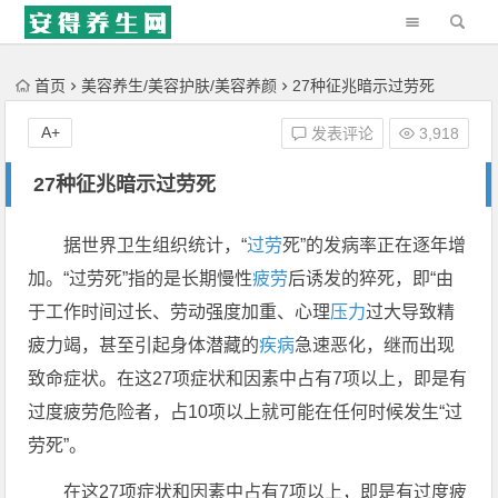
'); })();
首页
美容养生/美容护肤/美容养颜
27种征兆暗示过劳死
A+
发表评论
3,918
27种征兆暗示过劳死
据世界卫生组织统计，“
过劳
死”的发病率正在逐年增
加。“过劳死”指的是长期慢性
疲劳
后诱发的猝死，即“由
于工作时间过长、劳动强度加重、心理
压力
过大导致精
疲力竭，甚至引起身体潜藏的
疾病
急速恶化，继而出现
致命症状。在这27项症状和因素中占有7项以上，即是有
过度疲劳危险者，占10项以上就可能在任何时候发生“过
劳死”。
在这27项症状和因素中占有7项以上，即是有过度疲