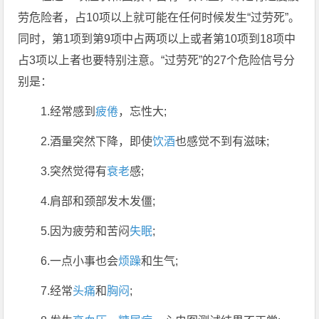
劳危险者，占10项以上就可能在任何时候发生“过劳死”。
同时，第1项到第9项中占两项以上或者第10项到18项中
占3项以上者也要特别注意。“过劳死”的27个危险信号分
别是：
1.经常感到
疲倦
，忘性大;
2.酒量突然下降，即使
饮酒
也感觉不到有滋味;
3.突然觉得有
衰老
感;
4.肩部和颈部发木发僵;
5.因为疲劳和苦闷
失眠
;
6.一点小事也会
烦躁
和生气;
7.经常
头痛
和
胸闷
;