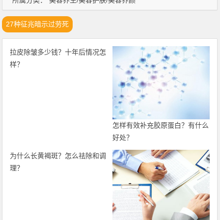
所属分类：
美容养生/美容护肤/美容养颜
27种征兆暗示过劳死
拉皮除皱多少钱？十年后情况怎
怎样有效补充胶原蛋白？有什么
样？
好处？
为什么长黄褐斑？怎么祛除和调
理？