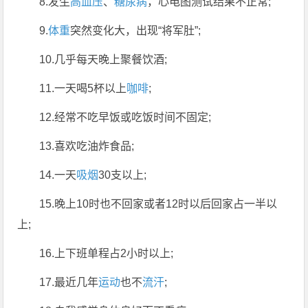
8.发生
高血压
、
糖尿病
，心电图测试结果不正常;
9.
体重
突然变化大，出现“将军肚”;
10.几乎每天晚上聚餐饮酒;
11.一天喝5杯以上
咖啡
;
12.经常不吃早饭或吃饭时间不固定;
13.喜欢吃油炸食品;
14.一天
吸烟
30支以上;
15.晚上10时也不回家或者12时以后回家占一半以
上;
16.上下班单程占2小时以上;
17.最近几年
运动
也不
流汗
;