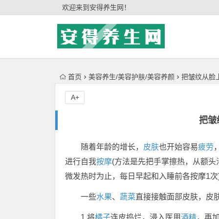
'); })();
欢迎来到安得养生网！
首页
美容养生/美容护肤/美容养颜
把皱纹从脸
A+
把皱
随着年龄的增长，
皮肤
也开始容易
疲劳
进行自我
按摩
(方法是先把手掌擦热，从额头
微发热时为止，每日早起和入睡前各按摩1次
一些
水果
、
蔬菜
直接接触面部皮肤，皮
1.将
橘子
连皮捣烂，浸入医用
酒精
，再