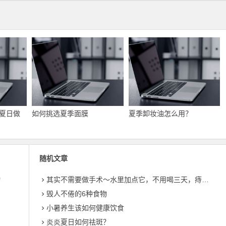
夏日做
如何挑选夏季面膜
夏季卸妆油怎么用？
随机文章
物
其实不需要做手术～水里加点它，不用喝三天，痔疮便秘全不见
毁人不倦的6种食物
小暑养生该如何健康饮食
炎炎夏日如何祛斑？