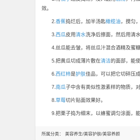
效。
2.
香蕉
捣烂后，加半汤匙
橄榄油
，搅匀
3.
西瓜
皮用
清水
洗净后擦面，然后用清
4.丝瓜能去皱，将丝瓜汁混合酒精及蜜
5.把黄瓜切成薄片敷在
清洁
的面部，能
6.
西红柿
是
护肤
佳品，可以把它切碎压
7.
南瓜
子中含有类似性激素样的物质，
8.
草莓
切片贴面效果好。
9.把栗子捣为细末，以蜂蜜调匀涂面，
所属分类：
美容养生/美容护肤/美容养颜