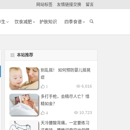
网站标签
友情链接交换
留言
养生
饮食减肥
护肤知识
四季食谱
本站推荐
别乱摇！ 如何预防婴儿摇晃
症
6,016
1
多打手枪，会精尽人亡？惜
精如金？
10,723
4
天冷腰酸背痛，一定要练习