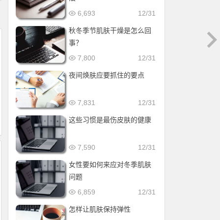
6,693
12/31
秋冬季节肌肤干燥是怎么回
事？
7,800
12/31
夜间焕肤应要抓住的要点
7,831
12/31
这些习惯是最伤皮肤的健康
7,590
12/31
女性要如何来应对冬季肌肤
问题
6,859
12/31
怎样让肌肤保持弹性