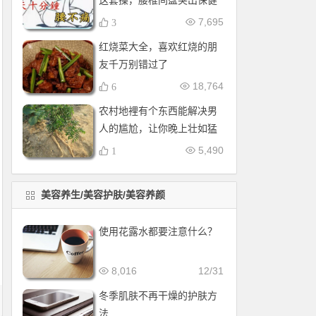
这套操，腰椎间盘突出保健
操，全套收好！每天十分钟
7,695
3
红烧菜大全，喜欢红烧的朋
友千万别错过了
18,764
6
农村地裡有个东西能解决男
人的尴尬，让你晚上壮如猛
牛床受不了
5,490
1
美容养生/美容护肤/美容养颜
使用花露水都要注意什么？
8,016
12/31
冬季肌肤不再干燥的护肤方
法