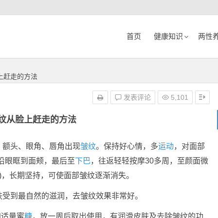
首页
健康知识
两性
上赶走的方法
发表评论
5,101
纹从脸上赶走的方法
，额头、眼角、唇角出现
皱纹
。保持好心情，多
运动
，对面部
沿眼眶到面颊，最后至
下巴
，往返轻轻按摩30多周，至颜面微
)，长期坚持，可使面部皱纹逐渐消失。
肤受到最自然的滋润，去皱纹效果非常好。
加适量蜜
糖
，放一周后取出使用，有润滑皮肤及去除皱纹的功