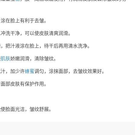
，涂在脸上有利于去皱。
水冲洗干净，可以使皮肤清爽润滑。
糖，把汁液涂在脸上，待干后再用清水洗净。
使
肌肤
娇嫩润滑，清除皱纹。
成汁，加少许
蜂蜜
调匀，涂抹面部，去皱纹效果好。
对面部皮肤有保护作用。
能使脸面光洁，皱纹舒展。