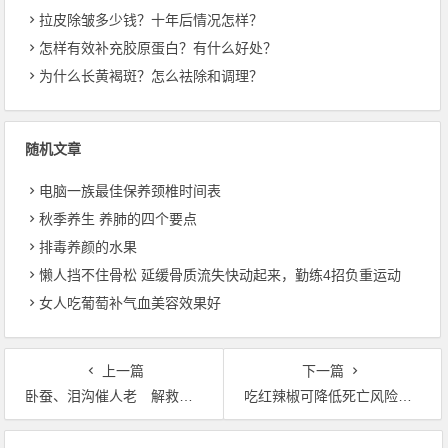
拉皮除皱多少钱？十年后情况怎样？
怎样有效补充胶原蛋白？有什么好处？
为什么长黄褐斑？怎么祛除和调理？
随机文章
电脑一族最佳保养颈椎时间表
秋季养生 养肺的四个要点
排毒养颜的水果
懒人挡不住骨松 延缓骨质流失快动起来，勤练4招负重运动
女人吃葡萄补气血美容效果好
上一篇
下一篇
卧蚕、泪沟催人老 解救有一套
吃红辣椒可降低死亡风险 有痔疮人群尽量少吃辣
文章导航