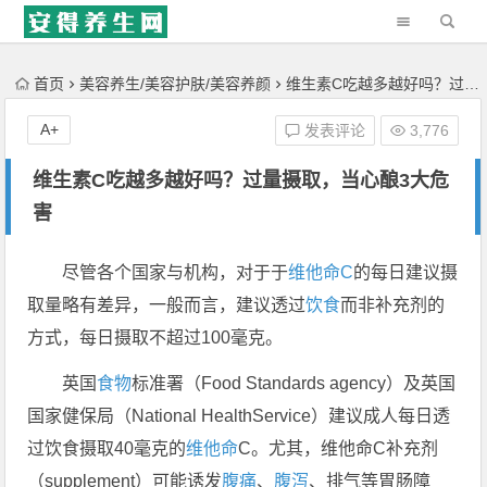
'); })();
首页
美容养生/美容护肤/美容养颜
维生素C吃越多越好吗？过量摄取，当心酿3大危害
A+
发表评论
3,776
维生素C吃越多越好吗？过量摄取，当心酿3大危
害
尽管各个国家与机构，对于于
维他命C
的每日建议摄
取量略有差异，一般而言，建议透过
饮食
而非补充剂的
方式，每日摄取不超过100毫克。
英国
食物
标准署（Food Standards agency）及英国
国家健保局（National HealthService）建议成人每日透
过饮食摄取40毫克的
维他命
C。尤其，维他命C补充剂
（supplement）可能诱发
腹痛
、
腹泻
、排气等胃肠障