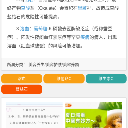
终产物
草酸
盐（Oxalate）会累积在
肾脏
裡，故造成草酸
盐结石的危险性可能提高。
3.
溶血
：
葡萄
糖
-6-磷酸去氢酶缺乏症（俗称蚕豆
症）、阵发性夜间血红素尿症等罕见
疾病
的病人，出现
溶血（红血球破裂）的风险可能增加。
所属分类：
美容养生/美容护肤/美容养颜
溶血
維他命C
維生素C
腎結石