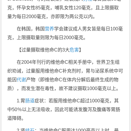
克，怀孕女性85毫克，哺乳女性120毫克，且上限摄取
量为每日2000毫克，亦即限为两公克以内。
在韩国，韩国
营养
学会建议成人男女皆是每日100毫
克，上限摄取量则限为每日2000毫克。
【过量摄取维他命C的3大
危害
】
在2004年刊行的维他命C相关手册中，世界卫生组
织劝诫，过量服用维他命C补充剂时，胃与泌尿系统中可
能因
代谢
产物（即维他命C在体内分解后最终生成的物
质），而发生潜在毒性，故不建议摄取1000毫克以上。
1.胃
肠道
症状：若服用维他命C超过1000毫克，其
中50％以上无法吸收，因此可能诱发腹泻及腹痛等胃肠
道障碍。
2.肾
结石
：当维他命C服用达1000毫克以上时，最