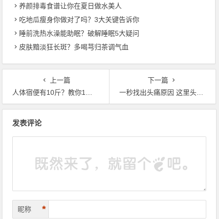
养颜排毒食谱让你在夏日做水美人
吃地瓜瘦身你做对了吗？3大关键告诉你
睡前洗热水澡能助眠？破解睡眠5大疑问
皮肤黯淡狂长斑？多喝芎归茶调气血
上一篇
下一篇
人体宿便有10斤？教你1分钱都不用花就能清肠排宿便……
一秒找出头痛原因 这里头痛，竟是中风前兆
文章导航
发表评论
*
昵称