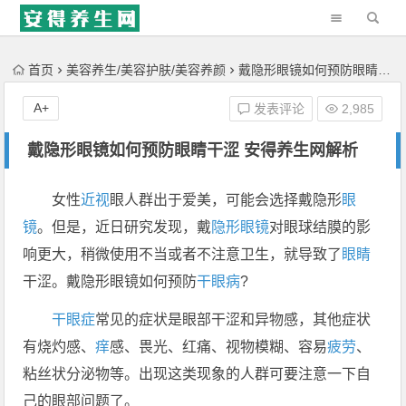
'); })();
首页
美容养生/美容护肤/美容养颜
戴隐形眼镜如何预防眼睛干涩 安得养生网解析
A+
发表评论
2,985
戴隐形眼镜如何预防眼睛干涩 安得养生网解析
女性
近视
眼人群出于爱美，可能会选择戴隐形
眼
镜
。但是，近日研究发现，戴
隐形眼镜
对眼球结膜的影
响更大，稍微使用不当或者不注意卫生，就导致了
眼睛
干涩。戴隐形眼镜如何预防
干眼病
?
干眼症
常见的症状是眼部干涩和异物感，其他症状
有烧灼感、
痒
感、畏光、红痛、视物模糊、容易
疲劳
、
粘丝状分泌物等。出现这类现象的人群可要注意一下自
己的眼部问题了。