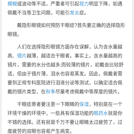
模糊
或波动等不适，严重者可引起
视力
明显下降，如遇
佩戴不当等卫生问题，可能引
发炎
症。
戴隐形眼镜如何预防干眼症?首先要正确的选择隐形
眼镜。
人们在选择隐形眼镜方面存在误解，认为含水量越
高、
镜片
越薄，越适合干眼者。事实上，含水量越高的
镜片，需要的水分也越多;而较薄的镜片，初戴会比较舒
适，但由于镜片薄，泪水也容易蒸发。因此，佩戴者需
要到正规专科医院进行泪液分泌等测试，以确定适合佩
戴的镜片类型，在
秋季
尽量考虑佩戴中等厚度的镜片。
干眼症患者要注意一下眼睛的
保湿
，特别是在一个
环境干燥的环境中，一些具有保湿功能的
眼药水
就是你
不错的选择。还有就是千万不要让眼睛太过疲劳了，过
度疲劳的双眼也容易产生病变。