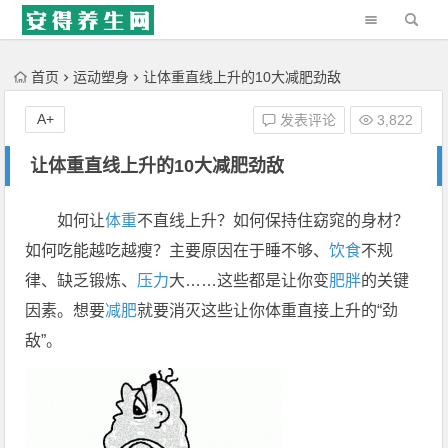
'); })();
首页
运动塑身
让体重直线上升的10大减肥劲敌
A+
发表评论
3,822
让体重直线上升的10大减肥劲敌
如何让
体重
不直线上升？如何保持住窈窕的身材？
如何吃能越吃越瘦？主要原因在于睡不够、
饮食
不规
律、缺乏锻炼、
压力
大……这些都是让你变
肥胖
的关键
因素。想要
减肥
就要消灭这些让你体重直接上升的“劲
敌”。