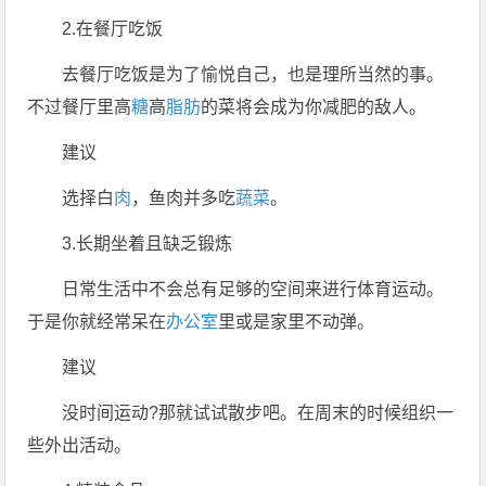
2.在餐厅吃饭
去餐厅吃饭是为了愉悦自己，也是理所当然的事。
不过餐厅里高
糖
高
脂肪
的菜将会成为你减肥的敌人。
建议
选择白
肉
，鱼肉并多吃
蔬菜
。
3.长期坐着且缺乏锻炼
日常生活中不会总有足够的空间来进行体育运动。
于是你就经常呆在
办公室
里或是家里不动弹。
建议
没时间运动?那就试试散步吧。在周末的时候组织一
些外出活动。