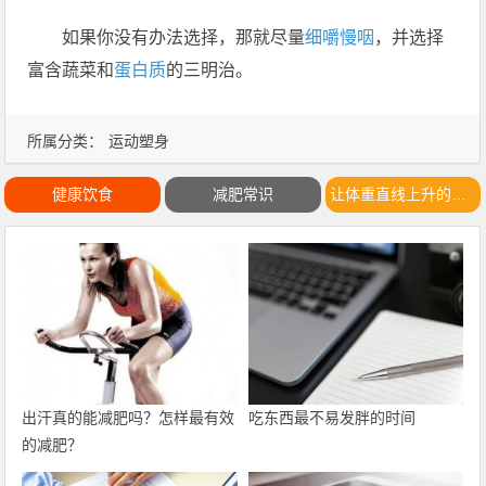
如果你没有办法选择，那就尽量
细嚼慢咽
，并选择
富含蔬菜和
蛋白质
的三明治。
所属分类：
运动塑身
健康饮食
减肥常识
让体重直线上升的劲敌
出汗真的能减肥吗？怎样最有效
吃东西最不易发胖的时间
的减肥？