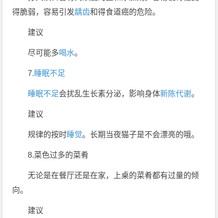
得脆弱，容易引发
龋齿
和得食道癌的危险。
建议
尽可能多
喝水
。
7.
睡眠
不足
睡眠不足
会扰乱生长素分泌，影响身体
新陈代谢
。
建议
规律的按时
睡觉
。长期当夜猫子是不会漂亮的哦。
8.菜色过多的菜肴
无论是在餐厅还是在家，上桌的菜肴都有过量的倾
向。
建议