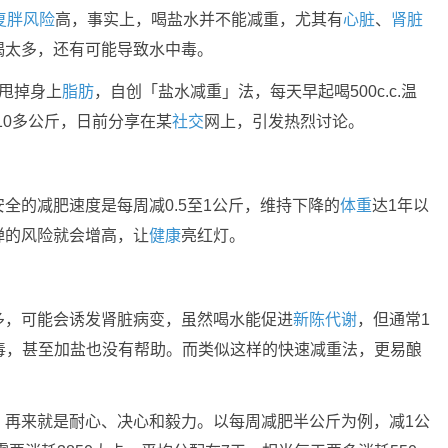
复胖风险
高，事实上，喝盐水并不能减重，尤其有
心脏
、
肾脏
喝太多，还有可能导致水中毒。
甩掉身上
脂肪
，自创「盐水减重」法，每天早起喝500c.c.温
瘦10多公斤，日前分享在某
社交
网上，引发热烈讨论。
全的减肥速度是每周减0.5至1公斤，维持下降的
体重
达1年以
弹的风险就会增高，让
健康
亮红灯。
多，可能会诱发肾脏病变，虽然喝水能促进
新陈代谢
，但通常1
了可会水中毒，甚至加盐也没有帮助。而类似这样的快速减重法，更易酿
，再来就是耐心、决心和毅力。以每周减肥半公斤为例，减1公