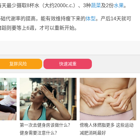
少摄取8杯水（大约2000c.c.）、3种
蔬菜
及2份
水果
。
基础代谢率的提高，能有效维持瘦下来的
体型
。产后14天就可
舞蹈则要等上6週，才可以重新开始。
复胖风险
快速减重
第一次去健身房该做什么？
傍晚人体燃脂更多 这些运动
健身需要注意什么？
减肥消耗最好