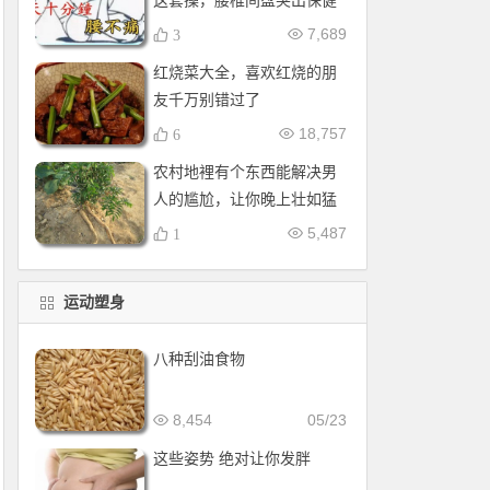
这套操，腰椎间盘突出保健
操，全套收好！每天十分钟
7,689
3
红烧菜大全，喜欢红烧的朋
友千万别错过了
18,757
6
农村地裡有个东西能解决男
人的尴尬，让你晚上壮如猛
牛床受不了
5,487
1
运动塑身
八种刮油食物
8,454
05/23
这些姿势 绝对让你发胖