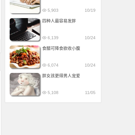
5,903
10/19
四种人最容易发胖
6,139
10/24
食醋可降食欲收小腹
6,074
10/24
胖女孩更得男人宠爱
5,108
11/05