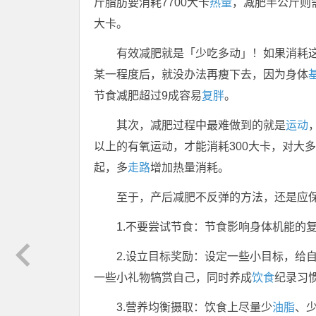
斤脂肪要消耗7700大卡
热量
，减肥半公斤则需
大卡。
有效减肥就是「少吃多动」！如果消耗这
某一程度后，就没办法再瘦下去，因为身体
节食减肥超过9成容易
复胖
。
其次，减肥过程中最难做到的就是
运动
以上的有氧运动，才能消耗300大卡，对大
起，多
走路
增加热量消耗。
至于，产后减肥不反弹的方法，还是应
1.不要尝试节食：节食影响身体机能的
2.设立目标奖励：设定一些小目标，给
一些小礼物犒赏自己，同时养成
饮食
纪录习
3.营养均衡摄取：饮食上尽量少
油脂
、