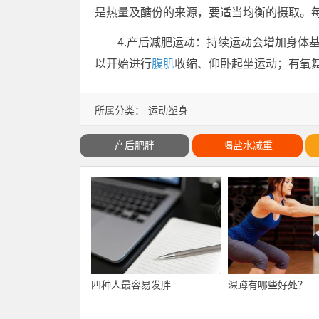
是热量及醣份的来源，要适当均衡的摄取。每天最
4.产后减肥运动：持续运动会增加身体
以开始进行
腹肌
收缩、仰卧起坐运动；有氧
所属分类：
运动塑身
产后肥胖
喝盐水减重
四种人最容易发胖
深蹲有哪些好处？