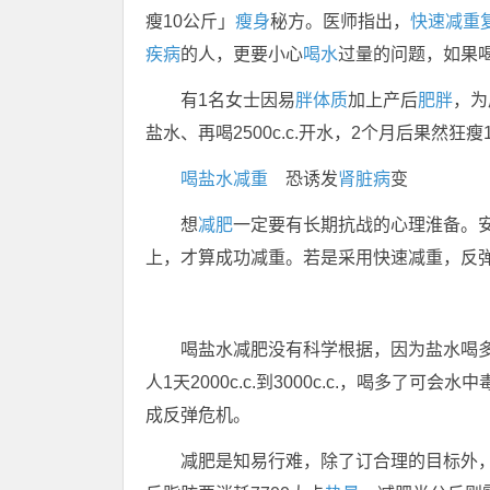
瘦10公斤」
瘦身
秘方。医师指出，
快速减重
疾病
的人，更要小心
喝水
过量的问题，如果
有1名女士因易
胖
体质
加上产后
肥胖
，为
盐水、再喝2500c.c.开水，2个月后果然狂
喝盐水减重
恐诱发
肾脏病
变
想
减肥
一定要有长期抗战的心理淮备。安
上，才算成功减重。若是采用快速减重，反
喝盐水减肥没有科学根据，因为盐水喝
人1天2000c.c.到3000c.c.，喝多
成反弹危机。
减肥是知易行难，除了订合理的目标外