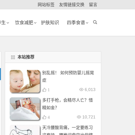
网站标签
友情链接交换
留言
养生
饮食减肥
护肤知识
四季食谱
本站推荐
别乱摇！ 如何预防婴儿摇晃
症
6,013
1
多打手枪，会精尽人亡？惜
精如金？
10,721
4
天冷腰酸背痛，一定要练习