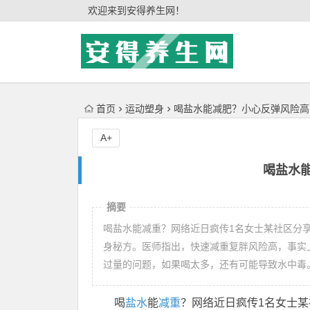
'); })();
欢迎来到安得养生网！
首页
运动塑身
喝盐水能减肥？小心反弹风险高
A+
喝盐水
摘要
喝盐水能减重？网络近日疯传1名女士某社区分享「产后
身秘方。医师指出，快速减重复胖风险高，事实
过量的问题，如果喝太多，还有可能导致水中毒
喝
盐水
能
减重
？网络近日疯传1名女士某社区