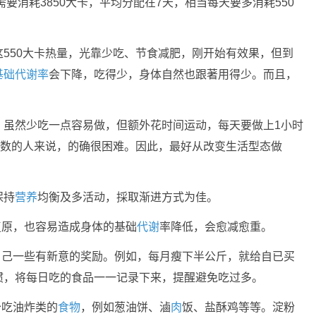
要消耗3850大卡，平均分配在7天，相当每天要多消耗550
550大卡热量，光靠少吃、节食减肥，刚开始有效果，但到
基础代谢率
会下降，吃得少，身体自然也跟著用得少。而且，
，虽然少吃一点容易做，但额外花时间运动，每天要做上1小时
多数的人来说，的确很困难。因此，最好从改变生活型态做
保持
营养
均衡及多活动，採取渐进方式为佳。
复原，也容易造成身体的基础
代谢
率降低，会愈减愈重。
自己一些有新意的奖励。例如，每月瘦下半公斤，就给自已买
惯，将每日吃的食品一一记录下来，提醒避免吃过多。
少吃油炸类的
食物
，例如葱油饼、滷
肉
饭、盐酥鸡等等。淀粉