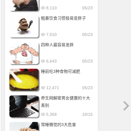
8,110
05/23
粗暴饮食习惯极易变胖子
7,010
05/23
四种人最容易发胖
6,643
05/23
睡前吃3种食物可减肥
12,471
05/23
养生网解密男女健康的十大
差别
5,358
10/15
常睡懒觉的3大危害