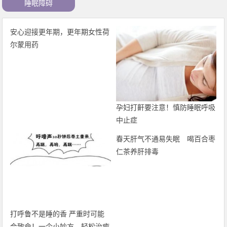
睡眠障碍
安心迎接更年期，更年期女性荷
尔蒙用药
孕妇打鼾要注意！慎防睡眠呼吸
中止症
春天肝气不通易失眠 喝百合枣
仁茶养肝排毒
打呼鲁不是睡的香 严重时可能
会致命！一个小妙方，轻松治癒