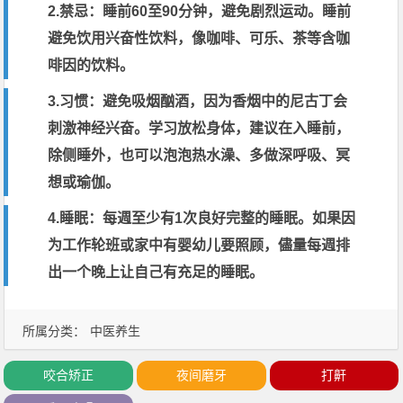
2.禁忌：睡前60至90分钟，避免剧烈
运动
。睡前
避免饮用兴奋性
饮料
，像
咖啡
、
可乐
、
茶
等含
咖
啡因
的饮料。
3.习惯：避免
吸烟
酗酒，因为香烟中的
尼古丁
会
刺激神经兴奋。学习
放松
身体，建议在入睡前，
除侧睡外，也可以泡泡热水澡、多做深呼吸、
冥
想
或
瑜伽
。
4.睡眠：每週至少有1次良好完整的睡眠。如果因
为工作轮班或家中有
婴幼儿
要照顾，儘量每週排
出一个晚上让自己有充足的睡眠。
所属分类：
中医养生
咬合矫正
夜间磨牙
打鼾