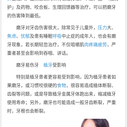
护」及药物、咬合板、生理回馈器等治疗，可以把磨牙
的伤害降到最低。
磨牙对牙齿伤害很大，除常见于儿童外，
压力
大、
焦虑
、
忧郁
及患有睡眠
呼吸
中止症的成年人，也会有磨
牙现象，若长期轻忽治疗，不仅咀嚼肌
肉
疼痛
疲劳
，严
重者甚至会影响到吞咽、讲话。
磨牙易伤牙
植牙
受影响
特别是植牙患者更容易受到影响，因为植牙患者如
果磨牙，或习惯咬很硬的
食物
，很容易造成植体断裂、
齿裂等问题，或是导致植牙金属牙体跑出来，缩减植牙
使用寿命；另外，磨牙也可能造成一般牙齿断裂，严重
时，牙根也会断裂。