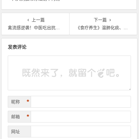
上一篇
下一篇
禽流感逆袭！中医吃出抗病力，山药、黄耆超有效
《食疗养生》温肺化痰、养阴止咳 药膳茶饮
文章导航
发表评论
*
昵称
*
邮箱
网址