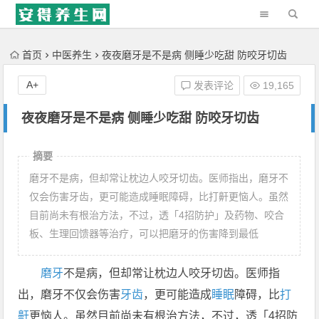
'); })();
首页
中医养生
夜夜磨牙是不是病 侧睡少吃甜 防咬牙切齿
A+
发表评论
19,165
夜夜磨牙是不是病 侧睡少吃甜 防咬牙切齿
摘要
磨牙不是病，但却常让枕边人咬牙切齿。医师指出，磨牙不
仅会伤害牙齿，更可能造成睡眠障碍，比打鼾更恼人。虽然
目前尚未有根治方法，不过，透「4招防护」及药物、咬合
板、生理回馈器等治疗，可以把磨牙的伤害降到最低
磨牙
不是病，但却常让枕边人咬牙切齿。医师指
出，磨牙不仅会伤害
牙齿
，更可能造成
睡眠
障碍，比
打
鼾
更恼人。虽然目前尚未有根治方法，不过，透「4招防