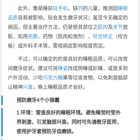
此外，像是睡前
玩手机
、缺
钙
的儿童，推测因
睡眠
品质
容易被影响，较会发生磨牙状况；虽至今无确定的
病因，但主要治疗方法，仍是使其部位之
肌肉
及
关节
放
鬆，如用
热敷
、药物（肌肉松弛剂）、
咬合矫正
（咬合
板）或外科手术等，需视病症影响程度而定。
不过，可以确定的的是良好的睡眠品质，可以改夜
间磨牙症状。建议可将
睡姿
改成侧睡或趴睡，或是多到
户外活动、少吃
巧克力
糖
果等垃圾食物，以免刺激脑部
让精神
兴奋
，晚上睡眠品质才会好。
预防磨牙4个小锦囊
1.环境：营造良好的睡眠环境。避免
睡觉
时受外
界刺激，引发脑部兴奋。同时可先请教牙医师，
使用护
牙套
预防牙齿磨损。