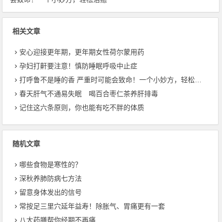
相关文章
安心迎接更年期，更年期女性荷尔蒙用药
孕妇打鼾要注意！慎防睡眠呼吸中止症
打呼鲁不是睡的香 严重时可能会致命！一个小妙方，轻松治癒
春天肝气不通易失眠 喝百合枣仁茶养肝排毒
记住这六条原则，你也能有吃不胖的体质
随机文章
哪些食物是寒性的？
深秋养肺防病七方法
留意身体发出的信号
常按足三里穴延年益寿！除胀气、胃痛更有一套
八大药膳帮你经期不再痛