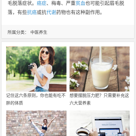
毛脱落症状。
癌症
、梅毒、严重
贫血
也可能引起眉毛脱
落，有些
抗癌
或抗
代谢
药物也有这种副作用。
所属分类：
中医养生
记住这六条原则，你也能有吃不
想要摆脱压力肥？只需要补充这
胖的体质
六大营养素