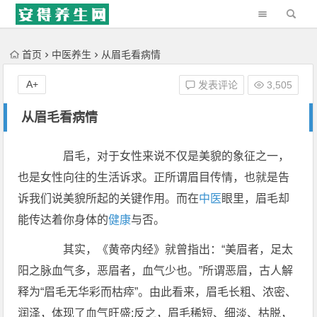
'); })();
首页
中医养生
从眉毛看病情
A+
发表评论
3,505
从眉毛看病情
眉毛，对于女性来说不仅是美貌的象征之一，
也是女性向往的生活诉求。正所谓眉目传情，也就是告
诉我们说美貌所起的关键作用。而在
中医
眼里，眉毛却
能传达着你身体的
健康
与否。
其实，《黄帝内经》就曾指出：“美眉者，足太
阳之脉血气多，恶眉者，血气少也。”所谓恶眉，古人解
释为“眉毛无华彩而枯瘁”。由此看来，眉毛长粗、浓密、
润泽，体现了血气旺盛;反之，眉毛稀短、细淡、枯脱，