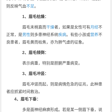
则反映气血
不足
。
1、眉毛枯燥：
眉毛末梢直而
干燥
者，如果是女性可有
月经
不
正常，是
男性
则多患神经系统
疾病
。有些小孩或
营养
不
良患者，眉毛黄而枯焦，亦为肺气虚的征象。
2、眉毛倾倒：
表示病重，特别是胆腑严重病变。
3、眉毛冲竖：
眉毛冲竖而起，则是病情危急的征兆，此种患
者应抓紧时间救治。
4、眉毛下垂：
多是面神经麻痹形成。若是某一侧眉下垂，说