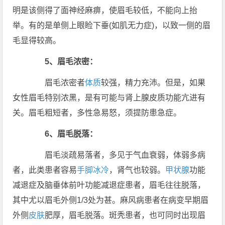
明是该侧得了面神经麻痹，使眉毛较低，不能向上抬
举。有的是单侧上眼睑下垂(如肌无力症)，以致一侧的眉
毛显得较高。
5、眉毛浓密：
眉毛浓密者
体质
较强，精力充沛。但是，如果
女性眉毛特别浓黑，是有可能与肾上腺皮质功能亢进有
关。眉毛粗短者，多性急易怒，须提防患急症。
6、眉毛脱落：
眉毛淡疏易落者，多见于气血衰弱，体弱多病
者，此类患者容易
手脚冰冷
，肾气也较弱。
甲状腺
功能
减退症及脑垂体前叶功能减退症患者，眉毛往往脱落，
其中尤以眉毛外侧1/3处为甚。麻风病患者在病变早期眉
外侧
皮肤
肥厚，眉毛脱落。斑秃患者，也可同时出现眉