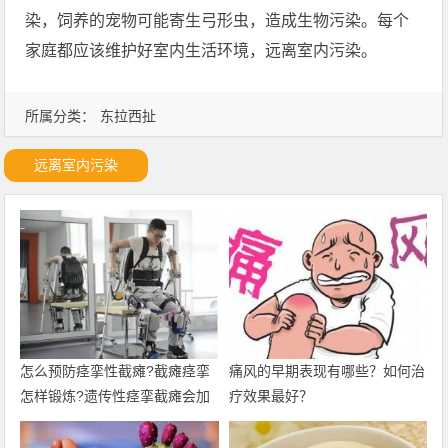
染，饲养的宠物可能寄生弓形虫，造成生物污染。每个
家庭都应该维护好室内生活环境，远离室内污染。
所属分类：
东拉西扯
远离室内污染
怎么预防痉挛性截瘫?截瘫痉挛
痛风的早期表现有哪些？如何治
怎样锻炼?遗传性痉挛截瘫会加
疗效果最好？
重吗?