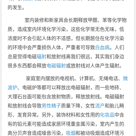
的发生。
室内装修和新家具会长期释放甲醛、苯等化学物
质，造成室内环境化学污染，这些化学常无色无味，低
浓度时不会引起人体的不适感，但长期居住在化学污染
的环境中会严重损伤人体，严重者可导致
白血病
。
人们
总是觉得电磁
辐射
和放射线离我们很远，其实我们身边
很多东西都会释放
电磁辐射
或放射线对人体产生辐射。
家庭室内摆放的电视机、计算机、无绳电话、
微
波炉
、电磁炉等都可以释放出电磁辐射，而一些地砖、
大理石台面可能包含放射物质，释放放射线。电磁辐射
和放射线会导致
男性
精子
质量下降，女性
流产
和胎儿畸
形、发育异常。
另外，装饰材料和女性用的
化妆品
中含
有的铅元素可能造成家居环境重金属污染，室内产生的
高分贝声音造成噪音污染，
吸烟
和被动吸烟造成环境污