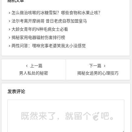
随机文章
怎么做治咳嗽的冰糖雪梨？哪些食物和水果止咳？
法尔考离开摩纳哥 昔日老虎自荐加盟皇马
大龄女青年的N种毛病女士必看
揭秘家用电器辐射伤害排行榜
两性问答：嘿咻完事老婆笑我太小没感觉
上一篇
下一篇
男人私处的秘密
揭秘女追男的心理技巧
文章导航
发表评论