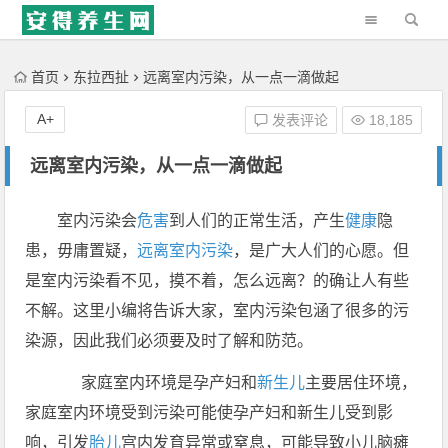
'); })();
首页
东拉西扯
远离室内污染，从一点一滴做起
A+
发表评论
18,185
远离室内污染，从一点一滴做起
室内污染会
危害
到人们的正常生活，产生
健康
隐
患，毋庸置疑，
远离室内污染
，是广大人们的心愿。但
是室内污染看不见，摸不着，怎么远离？的确让人有些
不解。这里小编将告诉大家，室内污染包涵了很多的污
染源，因此我们必须要及时了解和防范。
家庭室内环境是孕产妇和
新生儿
主要居住环境，
家庭室内环境受到污染可能使孕产妇和新生儿受到影
响，引发
胎儿
宫内发育异常或窒息，可能导致小儿脑瘫