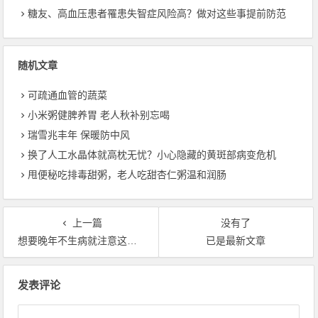
糖友、高血压患者罹患失智症风险高？做对这些事提前防范
随机文章
可疏通血管的蔬菜
小米粥健脾养胃 老人秋补别忘喝
瑞雪兆丰年 保暖防中风
换了人工水晶体就高枕无忧？小心隐藏的黄斑部病变危机
甩便秘吃排毒甜粥，老人吃甜杏仁粥温和润肠
上一篇
没有了
想要晚年不生病就注意这些养生小妙招
已是最新文章
文章导航
发表评论