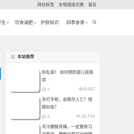
网站标签
友情链接交换
留言
养生
饮食减肥
护肤知识
四季食谱
本站推荐
别乱摇！ 如何预防婴儿摇晃
症
6,007
1
多打手枪，会精尽人亡？惜
精如金？
10,714
4
天冷腰酸背痛，一定要练习