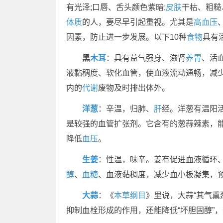
有光泽;口唇、舌头颜色紫暗;
皮肤
干枯、粗糙
体质
的人，要尽早引起重视。尤其是
高血压
因素，防止进一步发展。以下10种
食物
具有
黑
木耳
：具有益气强身、滋肾
养胃
、活
液黏稠度、软化血管，使血液流动通畅，减
内的
代谢
废物及时排出体外。
洋葱
：辛温，归肺、
肝
经。洋葱有温阳
是较强的血管扩张剂。它含有的葱蒜辣素，
降低
血压
。
生姜
：性温，味辛。姜有促进血液循环
醇
、
血糖
、血液黏稠度，减少血小板凝集，
大蒜
：《
本草纲目
》里说，大蒜“其气熏
抑制血栓形成的作用，还能降低“坏胆固醇”，