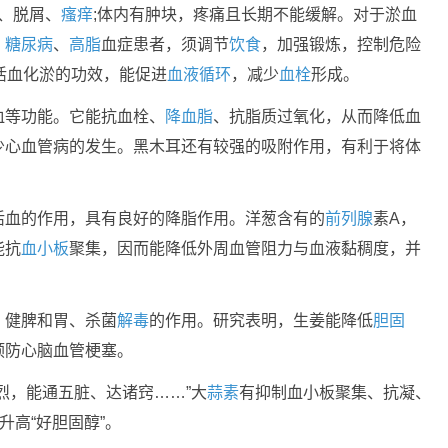
、脱屑、
瘙痒
;体内有肿块，疼痛且长期不能缓解。对于淤血
、
糖尿病
、
高脂
血症患者，须调节
饮食
，加强锻炼，控制危险
活血化淤的功效，能促进
血液循环
，减少
血栓
形成。
血等功能。它能抗血栓、
降血脂
、抗脂质过氧化，从而降低血
少心血管病的发生。黑木耳还有较强的吸附作用，有利于将体
活血的作用，具有良好的降脂作用。洋葱含有的
前列腺
素A，
能抗
血小板
聚集，因而能降低外周血管阻力与血液黏稠度，并
、健脾和胃、杀菌
解毒
的作用。研究表明，生姜能降低
胆固
预防心脑血管梗塞。
烈，能通五脏、达诸窍……”大
蒜素
有抑制血小板聚集、抗凝、
升高“好胆固醇”。