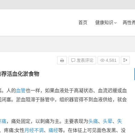
首页
健康知识
两性
发表评论
4,581
推荐活血化淤食物
塞。人的
血管
也一样，如果血液处于高凝状态、血流迟缓或血
或闭塞。淤血阻滞于脉管中，组织器官得不到血液供给，就会
疼痛
，痛处固定，以刺痛为主。主要表现为
头痛
、
头晕
、
失
、疼痛;女性
月经不调
、
痛经
等。在体征上可见面色发黑、没