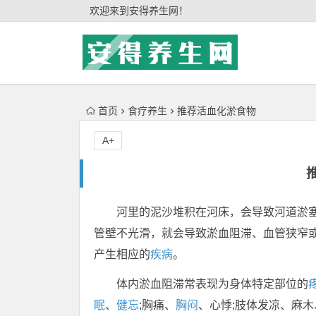
'); })();
欢迎来到安得养生网！
首页
食疗养生
推荐活血化淤食物
A+
河里的泥沙堆积在河床，会导致河道淤
管壁不光滑，就会导致淤血阻滞、血管狭窄
产生相应的
疾病
。
体内淤血阻滞常表现为身体特定部位的
眠
、
健忘
;胸痛、
胸闷
、心悸;肢体发凉、麻木