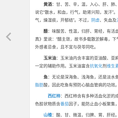
黄酒
：甘、苦、辛，温，入心、肝、肺
说它“散水，和血，行气，助肾兴阳，发汗”
气，燥湿痰，开郁结”。不过，
阴虚
、失血及
醋
：味酸苦、性温，归肝、胃经，有活
真》里说：“醋主敛，故书多载散淤解毒，下
外感者忌食，且不宜与茯苓同吃。
玉米油
：玉米油内含丰富的亚油酸、亚
一定的辅助作用。玉米油富含
抗氧化
剂
维生
鱼
：无论是深海鱼、浅海鱼，还是淡水鱼
脂肪
酸，因此吃鱼有预防心脑血管病的功效
西红柿
：西红柿含有多种活血化淤的
色胶状物质含
番茄
因子，能防止血小板聚集
山楂
：酸、甘、微温，归脾、胃、肝经。