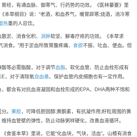
、胃经，有通血脉、御寒气、行药势的功效。《医林纂要》里
。《本草纲目》说：“老酒，和血养气，暖胃辟寒;烧酒，消冷寒
湿热
重的人忌饮。
血散淤、消食化积、
消肿
软坚、解毒疗疮的功效。《本草求
气消食。”用于淤血所致胃腹疼痛、
食欲
不振、吐血、便血。但
麻酸等必需脂酸，对于调节
血脂
、软化血管、防止血栓形成有
素
E，对于清除氧
自由基
、保护血管内皮细胞也有一定作用。
，都含有对抗血液凝固和血栓形成的EPA、DHA两种不饱和
。
成分。
果胶
，可降低胆固醇;黄酮素，有抗凝作用;籽粒周围的黄
，维持血管壁的弹性，防止动脉粥样硬化，改善血液循环。
《食鉴本草》里说，它能“化血块，气块，活血”。山楂有消食