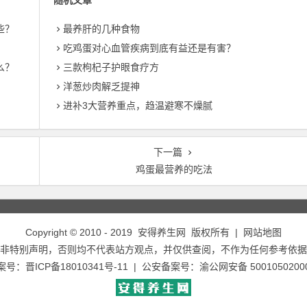
随机文章
些？
最养肝的几种食物
？
吃鸡蛋对心血管疾病到底有益还是有害？
么？
三款枸杞子护眼食疗方
洋葱炒肉解乏提神
进补3大营养重点，趋温避寒不燥腻
下一篇
鸡蛋最营养的吃法
Copyright © 2010 - 2019
安得养生网
版权所有 |
网站地图
非特别声明，否则均不代表站方观点，并仅供查阅，不作为任何参考依据
备案号：
晋ICP备18010341号-11
| 公安备案号：
渝公网安备 5001050200