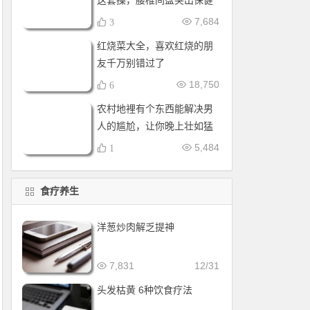
这套操，腰椎间盘突出保健
操，全套收好！每天十分钟
7,684
3
红烧菜大全，喜欢红烧的朋
友千万别错过了
18,750
6
农村地裡有个东西能解决男
人的尴尬，让你晚上壮如猛
牛床受不了
5,484
1
食疗养生
洋葱炒肉解乏提神
7,831
12/31
头发枯黄 6种饮食疗法