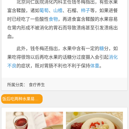
北京同仁医院消化内科主任钱冬梅指出，有些水果
富含鞣酸，诸如
葡萄
、
山楂
、石榴、
柿子
等，如果进餐
时已经吃了一些酸性
食物
，再进食富含鞣酸的水果容易
在胃内形成不被消化的胃石而导致溃疡甚至引发溃疡出
血。
此外，钱冬梅还指出，水果中含有一定的
糖
分，如
果吃得很饱以后再吃水果的话糖分过度摄入会引起
消化
不良
的症状，既对胃肠不利也不利于保持
体重
。
所属分类：
食疗养生
饭后吃两种水果易致胃溃疡