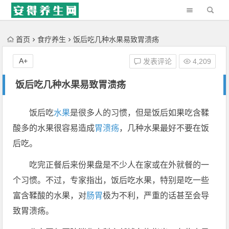
'); })();
首页
食疗养生
饭后吃几种水果易致胃溃疡
A+
发表评论
4,209
饭后吃几种水果易致胃溃疡
饭后吃
水果
是很多人的习惯，但是饭后如果吃含鞣
酸多的水果很容易造成
胃溃疡
，几种水果最好不要在饭
后吃。
吃完正餐后来份果盘是不少人在家或在外就餐的一
个习惯。不过，专家指出，饭后吃水果，特别是吃一些
富含鞣酸的水果，对
肠胃
极为不利，严重的话甚至会导
致胃溃疡。