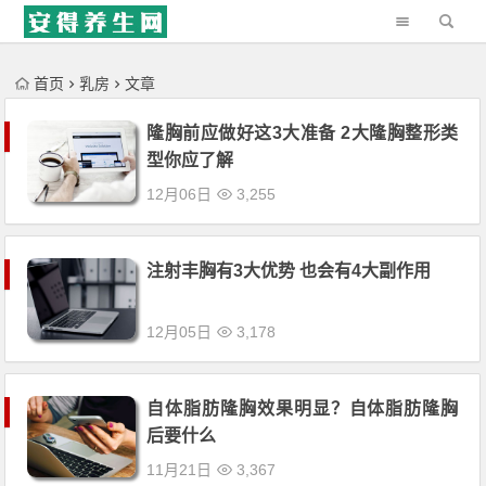
'); })();
首页
乳房
文章
隆胸前应做好这3大准备 2大隆胸整形类
型你应了解
12月06日
3,255
注射丰胸有3大优势 也会有4大副作用
12月05日
3,178
自体脂肪隆胸效果明显？自体脂肪隆胸
后要什么
11月21日
3,367