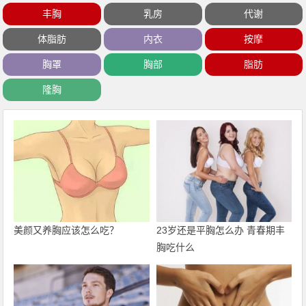
丰胸
乳房
代谢
体脂肪
内衣
按摩
胸罩
胸部
脂肪
隆胸
美颜又养胸应该怎么吃？
23岁还是平胸怎么办 青春期丰
胸吃什么