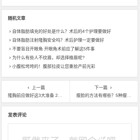
随机文章
自体脂肪填充的好处是什么？术后的4个护理要做好
自体脂肪注射隆胸安全吗？术后护理一定要做好
不要盲目开眼角 开眼角术前应了解这5件事
为什么有些人不纹眉，却选择植眉呢?
小腹松垮垮的！腹部拉皮让您重拾产前光彩
上一篇
下一篇
隆胸前应做好这3大准备 2大隆胸整形类型你应了解
瘦脸的方法有哪些？5种瘦脸方法供你选择
文章导航
发表评论