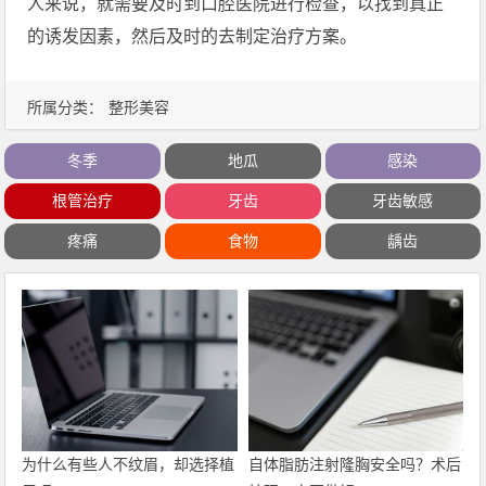
人来说，就需要及时到口腔医院进行检查，以找到真正
的诱发因素，然后及时的去制定治疗方案。
所属分类：
整形美容
冬季
地瓜
感染
根管治疗
牙齿
牙齿敏感
疼痛
食物
龋齿
为什么有些人不纹眉，却选择植
自体脂肪注射隆胸安全吗？术后