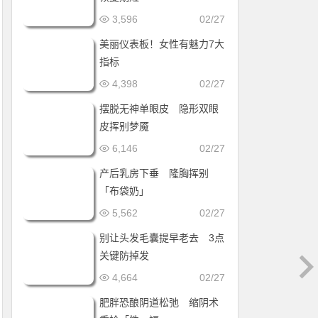
3,596
02/27
美丽仪表板！女性有魅力7大
指标
4,398
02/27
摆脱无神单眼皮 隐形双眼
皮挥别梦魇
6,146
02/27
产后乳房下垂 隆胸挥别
「布袋奶」
5,562
02/27
别让头发毛囊提早老去 3点
关键防掉发
4,664
02/27
肥胖恐酿阴道松弛 缩阴术