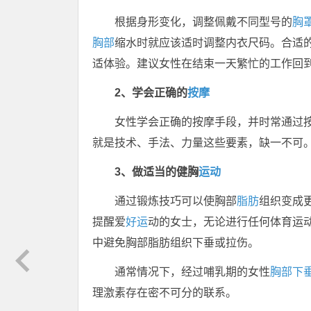
根据身形变化，调整佩戴不同型号的
胸
胸部
缩水时就应该适时调整内衣尺码。合适
适体验。建议女性在结束一天繁忙的工作回
2、学会正确的
按摩
女性学会正确的按摩手段，并时常通过
就是技术、手法、力量这些要素，缺一不可
3、做适当的健胸
运动
通过锻炼技巧可以使胸部
脂肪
组织变成
提醒爱
好运
动的女士，无论进行任何体育运
中避免胸部脂肪组织下垂或拉伤。
通常情况下，经过哺乳期的女性
胸部下
理激素存在密不可分的联系。