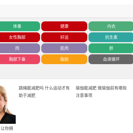
体重
健康
内衣
女性胸部
好运
抗生素
肉
肌肉
胖
胸部下垂
脂肪
血液循环
跳绳能减肥吗 什么运动才有
瑜伽能减肥 做瑜伽前有哪些
助于减肥
注意事项
 让你拥