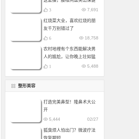
这套操，腰椎间盘突出保健
操，全套收好！每天十分钟
7,691
3
红烧菜大全，喜欢红烧的朋
友千万别错过了
18,758
6
农村地裡有个东西能解决男
人的尴尬，让你晚上壮如猛
牛床受不了
5,488
1
整形美容
打造完美鼻型！隆鼻术大公
开
5,444
02/27
狐臭烦人怕出门？微波疗法
恢复期短