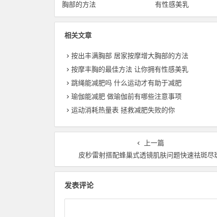
胸部的方法
有性感美乳
相关文章
按出丰满胸部 居家按摩增大胸部的方法
按摩丰胸的最佳方法 让你拥有性感美乳
跳绳能减肥吗 什么运动才有助于减肥
瑜伽能减肥 做瑜伽前有哪些注意事项
运动消耗热量表 拯救减肥失败的你
上一篇
皮秒雷射搭配蜂巢式透镜肌肤问题快速祛斑尽
发表评论