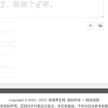
Copyright © 2010 - 2019
安得养生网
版权所有 |
网站地图
非特别声明，否则均不代表站方观点，并仅供查阅，不作为任何参考依据