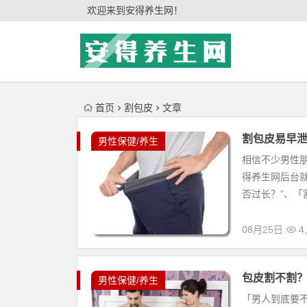
'); })();
欢迎来到安得养生网！
首页
割包皮
文章
割包皮易早泄
男性保健/养生
相信不少男性
得养生网后台就
否过长？”、「
08月25日
4,
包皮割不割
男性保健/养生
「男人到底要