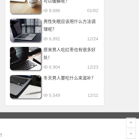
可以缓解呢？
8,686
01/02
男性失眠应该用什么方法调
理呢？
6,892
12/24
原来男人吃红枣也有很多好
处！
6,904
12/23
冬天男人要吃什么来滋补？
5,549
12/11
！