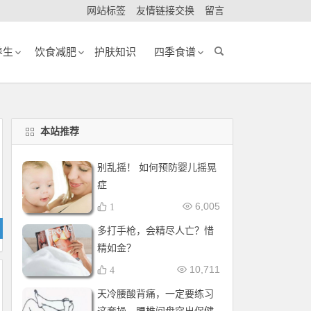
网站标签
友情链接交换
留言
养生
饮食减肥
护肤知识
四季食谱
本站推荐
别乱摇！ 如何预防婴儿摇晃
症
6,005
1
多打手枪，会精尽人亡？惜
精如金？
10,711
4
天冷腰酸背痛，一定要练习