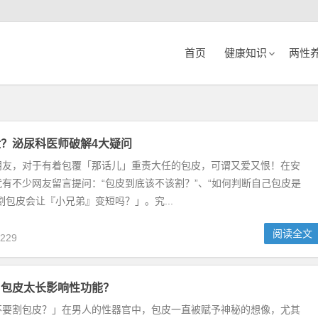
首页
健康知识
两性
？泌尿科医师破解4大疑问
朋友，对于有着包覆「那话儿」重责大任的包皮，可谓又爱又恨！在安
有不少网友留言提问：“包皮到底该不该割？”、“如何判断自己包皮是
割包皮会让『小兄弟』变短吗？」。究...
阅读全文
229
？包皮太长影响性功能？
不要割包皮？」在男人的性器官中，包皮一直被赋予神秘的想像，尤其