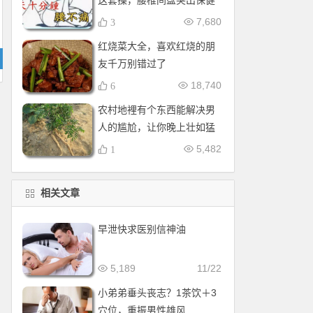
这套操，腰椎间盘突出保健
操，全套收好！每天十分钟
7,680
3
红烧菜大全，喜欢红烧的朋
友千万别错过了
18,740
6
农村地裡有个东西能解决男
人的尴尬，让你晚上壮如猛
牛床受不了
5,482
1
相关文章
早泄快求医别信神油
5,189
11/22
小弟弟垂头丧志？1茶饮＋3
穴位，重振男性雄风