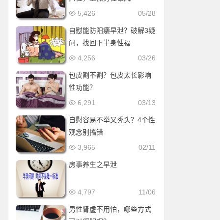
5,426
05/28
自慰能防阳痿早泄？破解3疑
问，找回下半身性福
4,256
03/26
包皮割不割？包皮太长影响
性功能？
6,291
03/13
自慰容易不举又秃头？4个性
观念别搞错
3,965
02/11
房事养生之早泄
4,797
11/06
男性肾虚不用怕，哪些方式