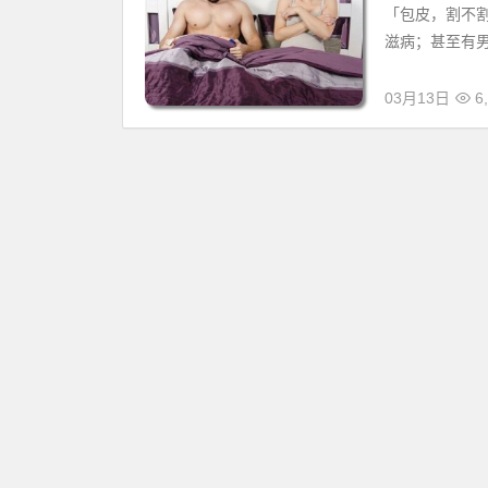
「包皮，割不
滋病；甚至有男
03月13日
6,