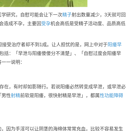
医学研究，自慰可能会让下一次
精子
射出数量减少，3天就可回
不会造成不孕，主要因
受孕
机会高低是受精子活动度、品质高低
但接受治疗者却不到1成。让人担忧的是，网上中对于
阳痿早
，包括：「早泄与阳痿傻傻分不清楚」、「自慰过度会阳痿早
将一一说明：
独存在，有时却如影随行。若说阳痿必然转变成早泄，或早泄必
「男性
射精
前软是阳痿，很快射精是早泄」，都属
性功能障碍
助，因为手淫可以让阴茎的海绵体常常充血，比较不容易发生