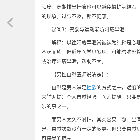
阳痿，定期排出精液也可以避免摄护腺结石
的现象。过与不及，都不健康。
疑问3：禁欲与运动能防阳痿早泄
解释：以往阳痿早泄常被认为纯粹是心
不药而癒。但近年医学界发现，可能与脑部
或治疗阳痿早泄，帮助不大。
【男性自慰医师说清楚】：
自慰是男人满足
性欲
的方式之一，适度
来辅助提升个人自慰经验，医师提醒，只要
妙的事之一。
而男人太久不射精，其实容易「憋」出
异，自慰次数没有一定的多寡。但只要自慰
可接受的范围。