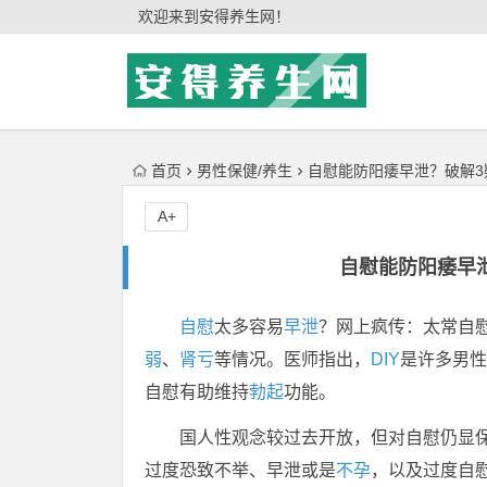
'); })();
欢迎来到安得养生网！
首页
男性保健/养生
自慰能防阳痿早泄？破解3
A+
自慰能防阳痿早
自慰
太多容易
早泄
？网上疯传：太常自
弱
、
肾亏
等情况。医师指出，
DIY
是许多男性
自慰有助维持
勃起
功能。
国人性观念较过去开放，但对自慰仍显
过度恐致不举、早泄或是
不孕
，以及过度自