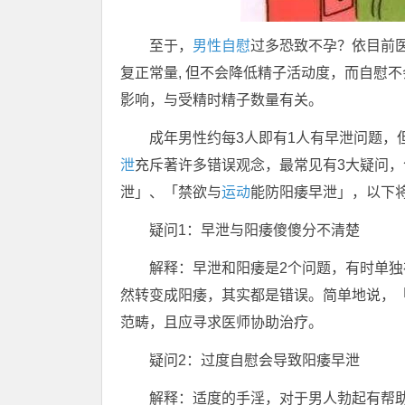
至于，
男性自慰
过多恐致不孕？依目前
复正常量, 但不会降低精子活动度，而自慰
影响，与受精时精子数量有关。
成年男性约每3人即有1人有早泄问题，
泄
充斥著许多错误观念，最常见有3大疑问
泄」、「禁欲与
运动
能防阳痿早泄」，以下
疑问1：早泄与阳痿傻傻分不清楚
解释：早泄和阳痿是2个问题，有时单
然转变成阳痿，其实都是错误。简单地说，
范畴，且应寻求医师协助治疗。
疑问2：过度自慰会导致阳痿早泄
解释：适度的手淫，对于男人勃起有帮