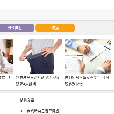
男性自慰
陽痿
茶饮＋3
割包皮易早泄？泌尿科医师
自慰容易不举又秃头？4个性
破解4大疑问
观念别搞错
随机文章
三步判断自己是否肾虚