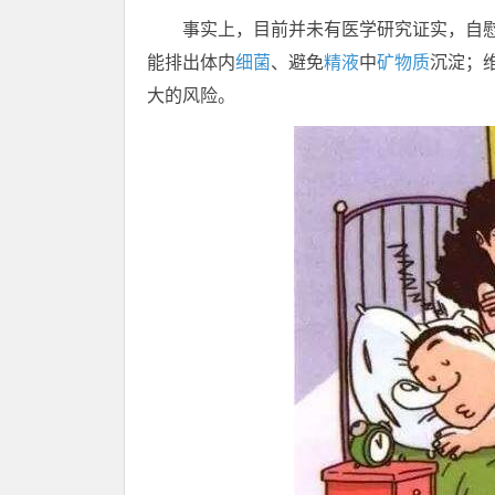
事实上，目前并未有医学研究证实，自
能排出体内
细菌
、避免
精液
中
矿物质
沉淀；
大的风险。