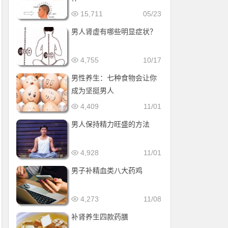
15,711
05/23
男人肾虚有哪些明显症状？
4,755
10/17
男性养生：七种食物会让你
成为坚挺男人
4,409
11/01
男人保持精力旺盛的方法
4,928
11/01
男子补精血类八大药鸡
4,273
11/08
补肾养生四款药膳