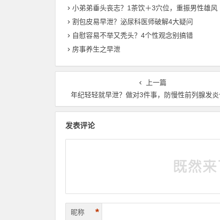
小弟弟垂头丧志？1茶饮＋3穴位，重振男性雄风
割包皮易早泄？泌尿科医师破解4大疑问
自慰容易不举又秃头？4个性观念别搞错
房事养生之早泄
上一篇
年纪轻轻就早泄？做对3件事，防慢性前列腺发炎
发表评论
*
昵称