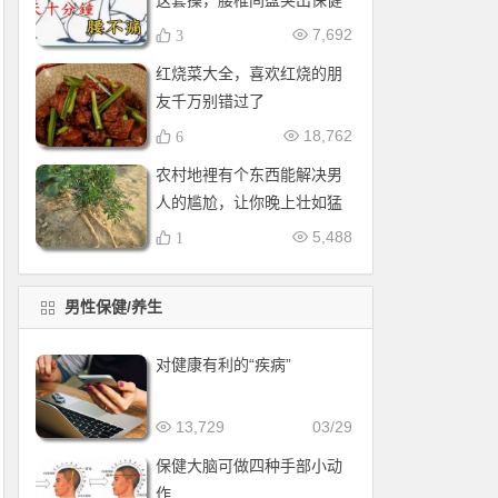
这套操，腰椎间盘突出保健
操，全套收好！每天十分钟
7,692
3
红烧菜大全，喜欢红烧的朋
友千万别错过了
18,762
6
农村地裡有个东西能解决男
人的尴尬，让你晚上壮如猛
牛床受不了
5,488
1
男性保健/养生
对健康有利的“疾病”
13,729
03/29
保健大脑可做四种手部小动
作