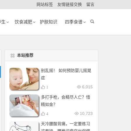
网站标签
友情链接交换
留言
养生
饮食减肥
护肤知识
四季食谱
本站推荐
别乱摇！ 如何预防婴儿摇晃
症
6,015
1
多打手枪，会精尽人亡？惜
精如金？
10,723
4
天冷腰酸背痛，一定要练习