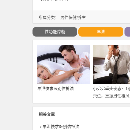
所属分类：
男性保健/养生
性功能障礙
早泄
早泄快求医别信神油
小弟弟垂头丧志？1
穴位，重振男性雄风
相关文章
早泄快求医别信神油