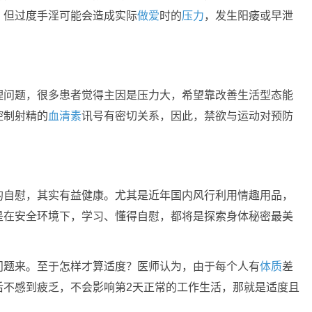
。但过度手淫可能会造成实际
做爱
时的
压力
，发生阳痿或早泄
理问题，很多患者觉得主因是压力大，希望靠改善生活型态能
控制射精的
血清素
讯号有密切关系，因此，禁欲与运动对预防
的自慰，其实有益健康。尤其是近年国内风行利用情趣用品，
是在安全环境下，学习、懂得自慰，都将是探索身体秘密最美
问题来。至于怎样才算适度？医师认为，由于每个人有
体质
差
后不感到疲乏，不会影响第2天正常的工作生活，那就是适度且