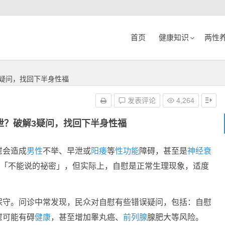
首页
健康知识
两性
疑问，找回下半身性福
发表评论
4,264
泄？破解3疑问，找回下半身性福
慰会造成
男性
不举、早泄或
阳痿
等
性功能
障碍，甚至是
神经衰
「不能说的祕密」，但实际上，自慰是正常生理现象，适度
保守。问诊中常发现，民众对自慰有些错误疑问，包括：自慰
慰可能有碍
健康
，甚至增加睾丸癌、
前列腺
腺肥大等风险。