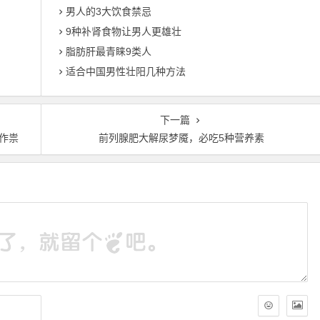
男人的3大饮食禁忌
9种补肾食物让男人更雄壮
脂肪肝最青睐9类人
适合中国男性壮阳几种方法
下一篇
作祟
前列腺肥大解尿梦魇，必吃5种营养素