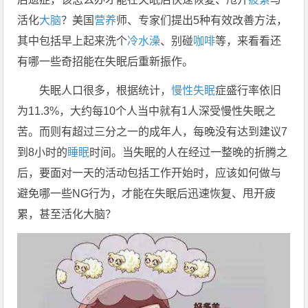
活化
大脑
？美国
营养
师、专家们提出5种有效改善方法，
其中包括早上起来洗个
冷水澡
、别碰
咖啡
等，来看看还
有哪一些奇招能在失眠后重新振作。
失眠人口很多，根据统计，
慢性失眠
症盛行率依旧
为11.3%，大约每10个人当中就有1人深受慢性失眠之
苦。而则有超过三分之一的成年人，每晚没有达到建议7
到8小时的
睡眠
时间。当失眠的人在经过一整晚的折腾之
后，要面对一天的活动包括工作开始时，应该如何做与
避免哪一些NG行为，才能在失眠后迅速恢复、甩开疲
累，甚至活化大脑？