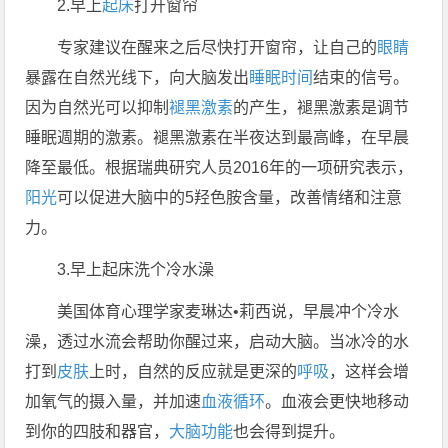
2.早上
起床
打开窗帘
专家建议在醒来之后尽快打开窗帘，让自己的
眼睛
暴露在自然光线下，向大脑发出
睡眠时间
结束的信号。
因为自然光可以抑制
褪黑激素
的产生，褪黑激素是调节
睡眠週期的激素。褪黑激素在半夜达到最高峰，在早晨
降至最低。根据瑞典研究人员2016年的一项研究表示，
阳光
可以促进大脑中的5羟色胺含量，改善情绪和注意
力。
3.早上起床洗个冷水澡
美国体育心理学家麦琳达•莉西说，早晨冲个冷水
澡，透过水流会帮助你醒过来，启动大脑。当冰冷的水
打到
皮肤
上时，自然的反应就是更深的
呼吸
，这样会增
加氧气的摄入量，并加速
血液循环
。血液会更快地移动
到你的四肢和器官，
大脑功能
也会得到提升。