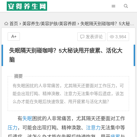
'); })();
首页
美容养生/美容护肤/美容养颜
失眠隔天别碰咖啡？5大秘诀甩开疲累、活化大脑
A+
发表评论
3,984
失眠隔天别碰咖啡？5大秘诀甩开疲累、活化大
脑
摘要
有失眠困扰的人非常痛苦，尤其隔天还要面对工作压力，可
能会出现打盹、精神涣散、注意力无法集中等后遗症，该怎
么办才能在失眠后快速恢复、甩开疲累与活化大脑？
有
失眠
困扰的人非常痛苦，尤其隔天还要面对工作
压力
，可能会出现打盹、精神涣散、
注意力
无法集中等
后遗症，该怎么办才能在失眠后快速恢复、甩开
疲累
与