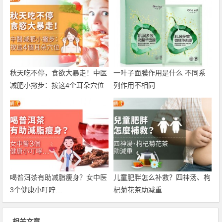
秋天吃不停，食欲大暴走！中医
一叶子面膜作用是什么 不同系
减肥小撇步：按这4个耳朵穴位
列作用不相同
喝普洱茶有助减脂瘦身？女中医
儿童肥胖怎么补救？四神汤、枸
3个健康小叮咛…
杞菊花茶助减重
相关文章