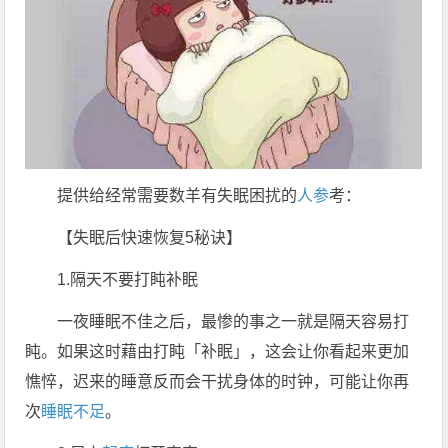
提供给经常需要数羊有失眠困扰的
人参
考：
【失眠后快速恢复5秘诀】
1.隔天不要打盹补眠
一夜睡眠不佳之后，最惨的事之一就是隔天容易打
盹。如果这时藉由打盹「补眠」，这会让你看起来更加
憔悴，迟来的睡意反而会干扰身体的时钟，可能让你再
次
睡眠不足
。