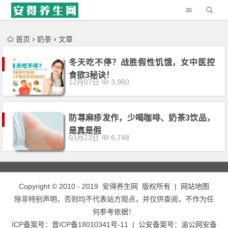
'); })();
首页
奶茶
文章
冬天吃不停？战胜假性饥饿，女中医控
食欲3秘诀！
12月07日
3,960
防荨麻疹发作，少喝咖啡、奶茶3饮品，
是真是假
03月23日
6,748
Copyright © 2010 - 2019
安得养生网
版权所有 |
网站地图
除非特别声明，否则均不代表站方观点，并仅供查阅，不作为任
何参考依据！
ICP备案号：
晋ICP备18010341号-11
| 公安备案号：
渝公网安备