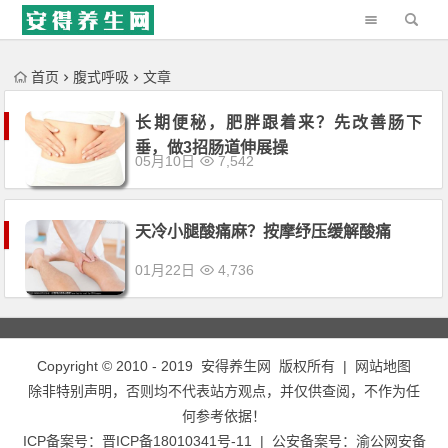
'); })();
首页
腹式呼吸
文章
长期便秘，肥胖跟着来？先改善肠下
垂，做3招肠道伸展操
05月10日
7,542
天冷小腿酸痛麻？按摩纾压缓解酸痛
01月22日
4,736
Copyright © 2010 - 2019
安得养生网
版权所有 |
网站地图
除非特别声明，否则均不代表站方观点，并仅供查阅，不作为任
何参考依据！
ICP备案号：
晋ICP备18010341号-11
| 公安备案号：
渝公网安备