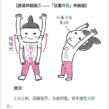
【肠道伸展操① ——「双重
呼吸
」伸展操】
做法：
1.
站立
时，双脚张开，与肩同宽。将手放在
大腿
上。