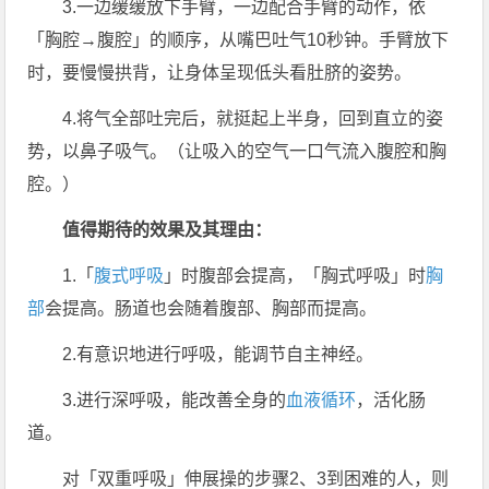
3.一边缓缓放下手臂，一边配合手臂的动作，依
「胸腔→腹腔」的顺序，从嘴巴吐气10秒钟。手臂放下
时，要慢慢拱背，让身体呈现低头看肚脐的姿势。
4.将气全部吐完后，就挺起上半身，回到直立的姿
势，以鼻子吸气。（让吸入的空气一口气流入腹腔和胸
腔。）
值得期待的效果及其理由：
1.「
腹式呼吸
」时腹部会提高，「胸式呼吸」时
胸
部
会提高。肠道也会随着腹部、胸部而提高。
2.有意识地进行呼吸，能调节自主神经。
3.进行深呼吸，能改善全身的
血液循环
，活化肠
道。
对「双重呼吸」伸展操的步骤2、3到困难的人，则