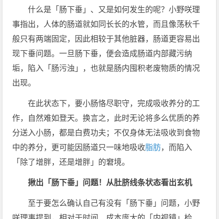
什么是「肠下垂」、又是如何发生的呢？小野咲理
事指出，人体的肠道就如同长长的水管，而且像荡秋千
般只有两端固定，因此相较于其他脏器，肠道更容易出
现下垂问题。一旦肠下垂，便会造成肠道内部藏污纳
垢，陷入「肠污浊」，也就是肠内囤积老废物质的情况
出现。
在此状态下，要小肠恪尽职守，完成吸收养分的工
作，自然难如登天。换言之，此时无论将多么优质的养
分送入小肠，都是白费功夫；不仅身体无法吸收到食物
中的养分，更可能因肠道只一味地吸收
脂肪
，而陷入
「除了增胖，还是增胖」的窘境。
揪出「肠下垂」问题！从肚脐线条状态看出玄机
至于要怎么确认自己有没有「肠下垂」问题，小野
咲理事提到，相对于时间、成本庞大的「内视镜」检