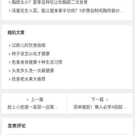
胸部太小？夏季这样吃让你胸部二次发育
适量花生入菜，能让瘦身事半功倍？3步骤自制鸡胸肉香炒花生
随机文章
过胖儿的饮食指南
柿子该怎么吃才健康
危害身体健康十种生活习惯
头发多久洗一次最健康
抗衰老水果大推荐
上一篇
下一篇
脸上小疙瘩一直冒～远离湿热体质，养脾3秘诀
简单瘦脸！懒人必学4招超有感穴道按摩
文章导航
发表评论