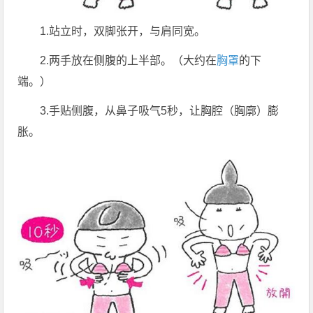
1.站立时，双脚张开，与肩同宽。
2.两手放在侧腹的上半部。（大约在
胸罩
的下
端。）
3.手贴侧腹，从鼻子吸气5秒，让胸腔（胸廓）膨
胀。