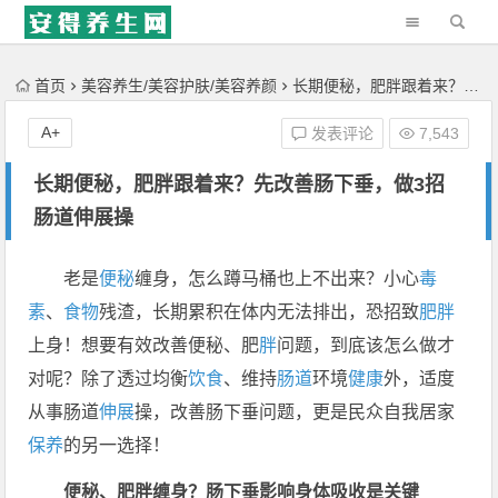
'); })();
首页
美容养生/美容护肤/美容养颜
长期便秘，肥胖跟着来？先改善肠下垂，做3招肠道伸展操
A+
发表评论
7,543
长期便秘，肥胖跟着来？先改善肠下垂，做3招
肠道伸展操
老是
便秘
缠身，怎么蹲马桶也上不出来？小心
毒
素
、
食物
残渣，长期累积在体内无法排出，恐招致
肥胖
上身！想要有效改善便秘、肥
胖
问题，到底该怎么做才
对呢？除了透过均衡
饮食
、维持
肠道
环境
健康
外，适度
从事肠道
伸展
操，改善肠下垂问题，更是民众自我居家
保养
的另一选择！
便秘、肥胖缠身？肠下垂影响身体吸收是关键