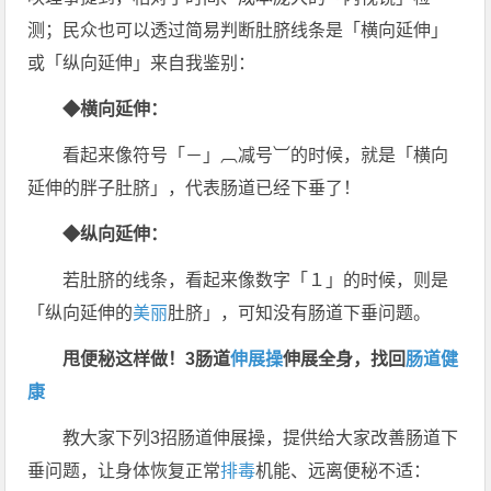
测；民众也可以透过简易判断肚脐线条是「横向延伸」
或「纵向延伸」来自我鉴别：
◆横向延伸：
看起来像符号「－」︹减号︺的时候，就是「横向
延伸的胖子肚脐」，代表肠道已经下垂了！
◆纵向延伸：
若肚脐的线条，看起来像数字「１」的时候，则是
「纵向延伸的
美丽
肚脐」，可知没有肠道下垂问题。
甩便秘这样做！3肠道
伸展操
伸展全身，找回
肠道健
康
教大家下列3招肠道伸展操，提供给大家改善肠道下
垂问题，让身体恢复正常
排毒
机能、远离便秘不适：