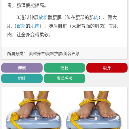
毒，肠道便能提高。
3.透过伸展
放松
髂腰肌（位在腰部的肌
肉
）、臀大
肌（
臀部
的
肌肉
）、腿后肌群（大腿背面的肌肉）等肌
肉，让全身变得柔软。
所属分类：
美容养生/美容护肤/美容养颜
伸展
便秘
瘦身
肥胖
腹式呼吸