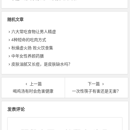
随机文章
六大常吃食物让男人精虚
4种短命的吃肉方式
秋燥虚火扬 败火饮食集
中年女性养颜药膳
皮肤油腻又长痘，是皮肤缺水吗？
上一篇
下一篇
喝鸡汤有时会危害健康
一次性筷子有害还是无害？
文章导航
发表评论