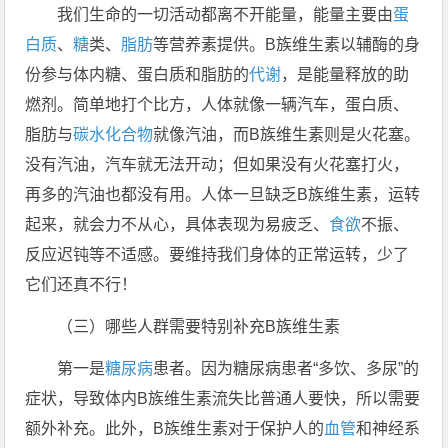
我们生命的一切活动都离不开能量，能量主要由
蛋
白质
、
糖
类、
脂肪
等营养素提供。B族维生素以辅酶的身
份参与体内糖、蛋白质和脂肪的
代谢
，是能量释放的助
燃剂。简单地打个比方，人体就像一辆汽车，蛋白质、
脂肪与
碳水化合物
就像汽油，而B族维生素则是火花塞。
没有汽油，汽车就无法开动；但如果没有火花塞打火，
再多的汽油也都没有用。人体一旦缺乏B族维生素，运转
起来，就会力不从心，具体表现为易疲乏、
食欲
不振、
反应迟钝等不适感。要维持我们身体的正常运转，少了
它们还真不行！
（三）哪些人群需要特别补充B族维生素
第一是
糖尿病
患者。因为糖尿病患者“多饮、多尿”的
症状，导致体内B族维生素流失比普通人要快，所以需要
额外补充。此外，B族维生素对于保护人的
血管
和神经系