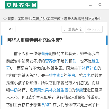
'); })();
首页
美容养生/美容护肤/美容养颜
哪些人群需特别补充维生素？
A+
发表评论
5,960
哪些人群需特别补充维生素？
前不久和一位做
营养
配餐的老师聊天，她告诉我当
前配餐中最需要考虑的
营养素
不是
钙
和
铁
，也不是
维生
素
C，而是名气不大的B族维生素。因为关于
补钙
补铁
的
电视广告铺天盖地，关于
维生素C
的
美白
、抗
衰老
功效更
是连小孩子都知道，所以它们不容易被人们忽视，而且
喝
牛奶
补钙、吃
蔬菜
水果
补充维生素
C的
健康
理念已经深
入人心，但B族维生素似乎还没有引起人们的足够重视。
它们主要存在于哪些
食物
？在我们身体中究竟扮演了什