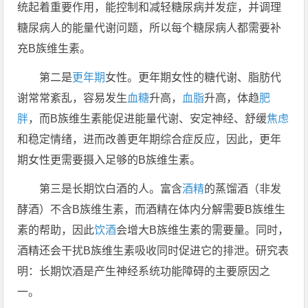
统起着重要作用，能控制和减轻糖尿病并发症，并调理
糖尿病人的能量代谢问题，所以每个糖尿病人都需要补
充B族维生素。
第二是
更年期
女性。更年期女性的糖代谢、脂肪代
谢常常紊乱，容易发生
血糖
升高，
血脂
升高，体趋
肥
胖
，而B族维生素能促进能量代谢、安定神经、舒缓
焦虑
和稳定情绪，进而改善更年期综合症反应，因此，更年
期女性更需要摄入足够的B族维生素。
第三是长期饮白酒的人。富含
酒精
的蒸馏酒（非发
酵酒）不含B族维生素，而酒精在体内分解需要B族维生
素的帮助，因此
饮酒
会增大B族维生素的需要量。同时，
酒精还会干扰B族维生素吸收同时促进它的排泄。研究表
明：长期饮酒是产生神经系统功能障碍的主要原因之
一。