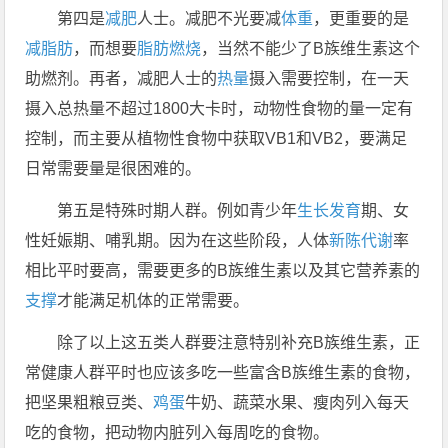
第四是
减肥
人士。减肥不光要减
体重
，更重要的是
减脂肪
，而想要
脂肪燃烧
，当然不能少了B族维生素这个
助燃剂。再者，减肥人士的
热量
摄入需要控制，在一天
摄入总热量不超过1800大卡时，动物性食物的量一定有
控制，而主要从植物性食物中获取VB1和VB2，要满足
日常需要量是很困难的。
第五是特殊时期人群。例如青少年
生长发育
期、女
性妊娠期、哺乳期。因为在这些阶段，人体
新陈代谢
率
相比平时要高，需要更多的B族维生素以及其它营养素的
支撑
才能满足机体的正常需要。
除了以上这五类人群要注意特别补充B族维生素，正
常健康人群平时也应该多吃一些富含B族维生素的食物，
把坚果粗粮豆类、
鸡蛋
牛奶、蔬菜水果、瘦肉列入每天
吃的食物，把动物内脏列入每周吃的食物。