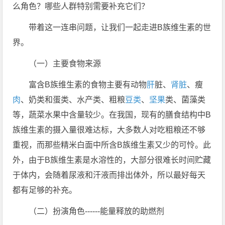
么角色？哪些人群特别需要补充它们？
带着这一连串问题，让我们一起走进B族维生素的世
界。
（一）主要食物来源
富含B族维生素的食物主要有动物
肝
脏、
肾脏
、瘦
肉
、奶类和蛋类、水产类、粗粮
豆类
、
坚果
类、菌藻类
等，蔬菜水果中含量较少。在我国，现有的膳食结构中B
族维生素的摄入量很难达标，大多数人对吃粗粮还不够
重视，而那些精米白面中所含B族维生素又少的可怜。此
外，由于B族维生素是水溶性的，大部分很难长时间贮藏
于体内，会随着尿液和汗液而排出体外，所以最好每天
都有足够的补充。
（二）扮演角色------能量释放的助燃剂