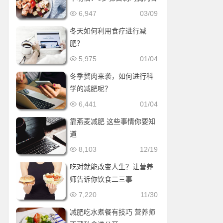
炒花生
6,947
03/09
冬天如何利用食疗进行减
肥？
5,975
01/04
冬季赘肉来袭，如何进行科
学的减肥呢？
6,441
01/04
靠燕麦减肥 这些事情你要知
道
8,103
12/19
吃对就能改变人生？让营养
师告诉你饮食二三事
7,220
11/30
减肥吃水煮餐有技巧 营养师