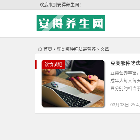
'); })();
欢迎来到安得养生网！
首页
豆类哪种吃法最营养
文章
豆类哪种吃
饮食减肥
豆类营养丰富
成年人每人每天
豆分别约相当于2
03月03日
4,