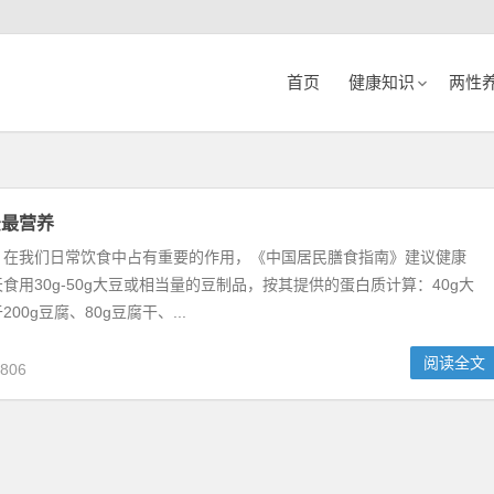
首页
健康知识
两性
法最营养
，在我们日常饮食中占有重要的作用，《中国居民膳食指南》建议健康
食用30g-50g大豆或相当量的豆制品，按其提供的蛋白质计算：40g大
00g豆腐、80g豆腐干、...
阅读全文
806