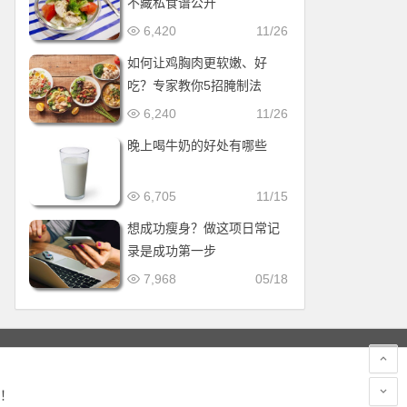
不藏私食谱公开
6,420
11/26
如何让鸡胸肉更软嫩、好
吃？专家教你5招腌制法
6,240
11/26
晚上喝牛奶的好处有哪些
6,705
11/15
想成功瘦身？做这项日常记
录是成功第一步
7,968
05/18
！