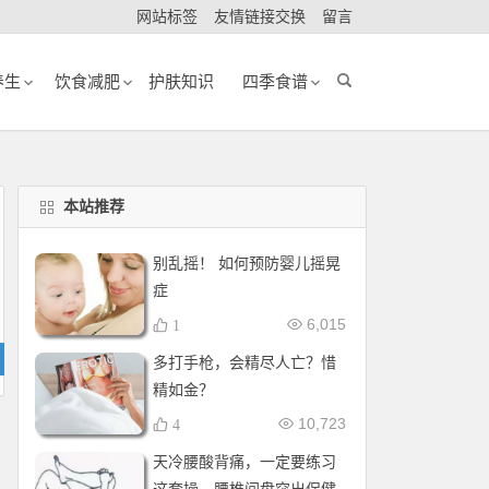
网站标签
友情链接交换
留言
养生
饮食减肥
护肤知识
四季食谱
本站推荐
别乱摇！ 如何预防婴儿摇晃
症
6,015
1
多打手枪，会精尽人亡？惜
精如金？
10,723
4
天冷腰酸背痛，一定要练习