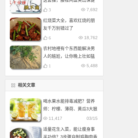
这套操，腰椎间盘突出保健
操，全套收好！每天十分钟
7,692
3
红烧菜大全，喜欢红烧的朋
友千万别错过了
18,762
6
农村地裡有个东西能解决男
人的尴尬，让你晚上壮如猛
牛床受不了
5,488
1
相关文章
喝水果水能排毒减肥？营养
师：柠檬、薄荷、黄瓜3大狠
角色
11,417
03/15
适量花生入菜，能让瘦身事
半功倍？3步骤自制鸡胸肉香