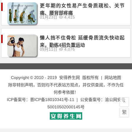
更年期的女性易产生骨质疏松、关节
痛、腰背部疼痛
01月23日
4,415
懒人挡不住骨松 延缓骨质流失快动起
来，勤练4招负重运动
09月11日
4,076
Copyright © 2010 - 2019
安得养生网
版权所有 |
网站地图
除非特别声明，否则均不代表站方观点，并仅供查阅，不作为任
何参考依据！
ICP备案号：
晋ICP备18010341号-11
| 公安备案号：
渝公网安备
50010502000145号
繁