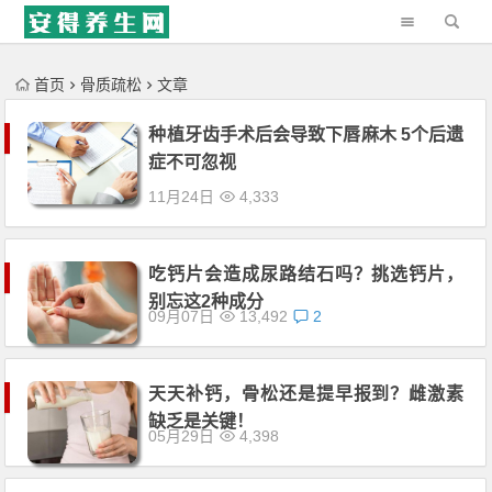
'); })();
首页
骨质疏松
文章
种植牙齿手术后会导致下唇麻木 5个后遗
症不可忽视
11月24日
4,333
吃钙片会造成尿路结石吗？挑选钙片，
别忘这2种成分
09月07日
13,492
2
天天补钙，骨松还是提早报到？雌激素
缺乏是关键！
05月29日
4,398